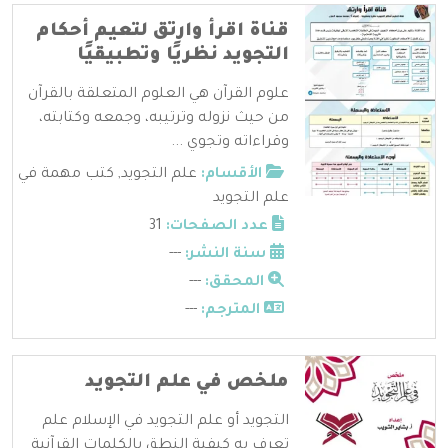
قناة اقرأ وارتق لتعيم أحكام
التجويد نظريًا وتطبيقيًا
علوم القرآن هي العلوم المتعلقة بالقرآن
من حيث نزوله وترتيبه، وجمعه وكتابته،
وقراءاته وتجوي ...
الأقسام:
علم التجويد
,
كتب مهمة في
علم التجويد
عدد الصفحات:
31
سنة النشر:
---
المحقق:
---
المترجم:
---
ملخص في علم التجويد
التجويد أو علم التجويد في الإسلام علم
تعرف به كيفية النطق بالكلمات القرآنية