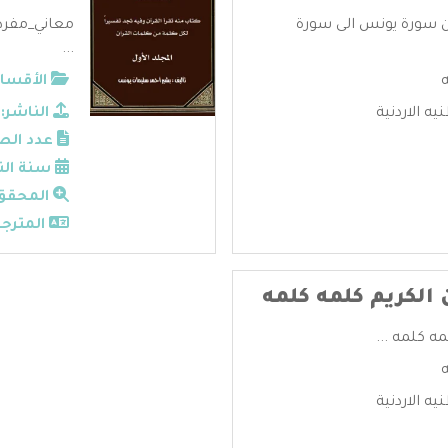
ن سورة يونس الى سورة
معاني_مفردا
...
الأقسام
يه الاردنية
الناشر:
عدد الص
سنة الن
المحقق
المترجم
 الكريم كلمه كلمه
ه كلمه ...
يه الاردنية