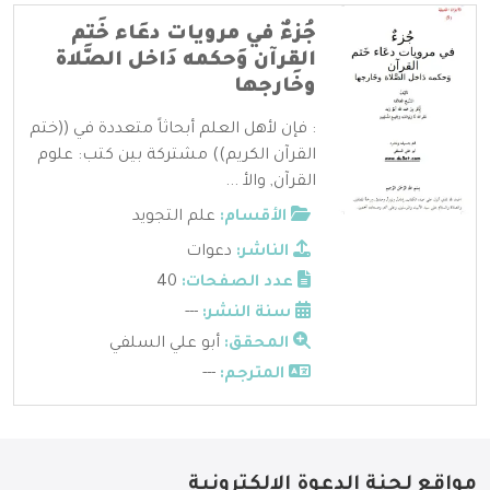
جُزءٌ في مرويات دعَاء خَتم
القرآن وَحكمه دَاخل الصَّلاة
وخَارجها
: فإن لأهل العلم أبحاثاً متعددة في ((ختم
القرآن الكريم)) مشتركة بين كتب: علوم
القرآن, والأ ...
الأقسام:
علم التجويد
الناشر:
دعوات
عدد الصفحات:
40
سنة النشر:
---
المحقق:
أبو علي السلفي
المترجم:
---
مواقع لجنة الدعوة الإلكترونية