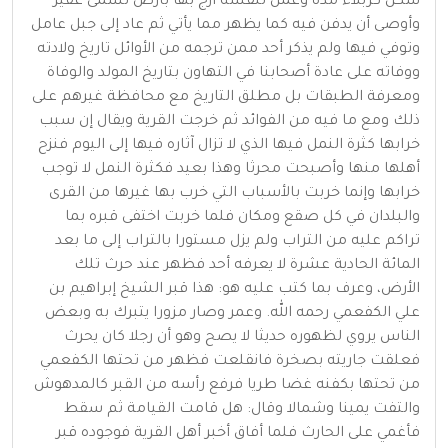
سكن كربلاء مدة وعمل لنفسه أزج بها بأرض تسمى عقير
وأوصى أن يدفن فيه كما يظهر مما يأتي ثم عاد إلى جبل عامل
وتوفي فيها ولم يذكر أحد ممن ترجمه من الأوائل تاريخ ولادته
ووفاته على عادة أصحابنا في التهاون بتاريخ المولد والوفاة
ومعرفة الطبقات بل مطلق التاريخ مع محافظة غيرهم على
ذلك ومع ما فيه من الفوائد ثم خرجت القرية ويقال إن سبب
خرابها كثرة النمل فيها الذي لا تزال آثاره فيها إلى اليوم فنزح
أهلها منها وأصبحت محرثا وهذا بعيد فكثرة النمل لا توجب
خرابها وإنما خربت بالأسباب التي خرب بها غيرها من القرى
والبلدان في كل صقع ومكان فلما خربت اختفى قبره بما
تراكم عليه من التراب ولم يزل مستورا بالتراب إلى ما بعد
المائة الحادية عشرة لا يعرفه أحد فظهر عند حرث تلك
الأرض، وعرف بما كتب عليه هو: هذا قبر الشيخ إبراهيم بن
علي الكفعمي رحمه الله. وعمر وصار مزورا يتبرك به وبعض
الناس يروي لظهوره حديثا لا يصح وهو أن رجلا كان يحرث
فعلقت جاريته بصخرة فانقلعت فظهر من تحتها الكفعمي
من تحتها بكفنه غضا طريا فرفع رأسه من القبر كالمدهوش
والتفت يمينا وشمالا وقال: هل قامت القيامة ثم سقط
فأغمي على الحارث فلما أفاق أخبر أهل القرية فوجوده قبر