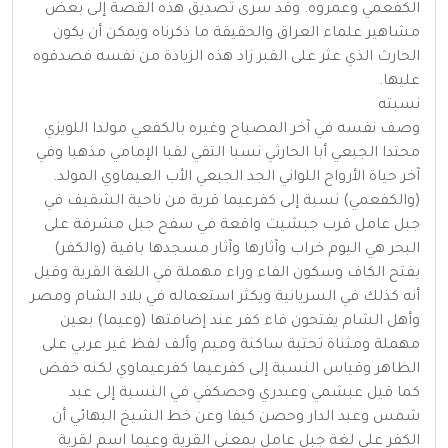
الكفعمي وعمروه. وقد سرى تصديق هذه القصة إلى بعض
مشاهير علماء العراق والحقيقة ما ذكرناه ويمكن أن يكون
الحارث الذي عثر على القبر زاد هذه الزيادة من نفسه فصدقوه
عليها.
نسبته
وصف نفسه في آخر المصباح وغيره بالكفعي مولدا اللويزي
محتدا الجبعي أبا الحارثي نسبا التقي لقبا الإمامي مذهبا وفي
آخر حياة الأرواح اللواني الجد الجبعي الأب العيماوي المولد.
(والكفعمي) نسبة إلى كفرعيما قرية من ناحية الشقيف في
جبل عامل قرب جبشيت واقعة في سفح جبل مشرفة على
البحر هي اليوم خراب وآثارها وآثار مسجدها باقية (والكفر)
بفتح الكاف وسكون الفاء وراء مهملة في اللغة القرية وقيل
أنه كذلك في السريانية ويكثر استعماله في بلاد الشام ومصر
وأهل الشام يفتحون فاء كفر عند إضافتها (وعيما) بعين
مهملة ومثناة تحتية ساكنة وميم وألف لفظ غير عربي على
الظاهر وقياس النسبة إلى كفرعيما كفرعيماوي لكنه خفض
كما قيل عبشمي وعبدري وحصكفي في النسبة إلى عبد
شمس وعبد الدار وحصن كيفا وعن خط الشيخ البهائي أن
الكفر على لغة جبل عامل بمعنى القرية وعيما اسم لقرية