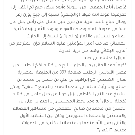
بصيغة تصغير لوزة. قرية في جبل عامل من عمل لبنان
فأصل آباء الكفعمي من اللويزة وأبوه سكن جبع ثم انتقل إلى
كفرعيما فولد ابنه فيها (والجبعي) نسبة إلى جبع بوزن زفر
ويقال جباع بالمد. قرية من قرى جبل عامل على رأس جبل عال
غاية في عذوبة الماء وصحة الهواء وجودة الثمار نزهة كثيرة
المياه والبساتين والثمار (والحارثي) نسبة إلى الحارث
الهمداني صاحب أمير المؤمنين عليه السلام فإن المترجم من
أقارب البهائي وهما من ذرية الحارث.
أقوال العلماء في حقه
ذكره أحمد المقري في الجزء الرابع من كتابه نفخ الطيب من
غصن الأندلس الرطيب صفحة 397 من الطبعة المصرية
فقال: الكفعمي هو إبراهيم بن علي بن حسن بن محمد بن
صالح وما رأيت مثله في سعة الحفظ والجمع ’’انتهى’’ وحكى
الشيخ عبد النبي الكاظمي نزيل جويا من جبل عامل في كتابه
تكملة الرجال أنه وجد بخط المجلسي: إبراهيم بن علي بن
الحسن من محمد بن صالح الكفعمي من مشاهير الفضلاء
والمحدثين والصلحاء المتورعين وكان بين الشهيد الأول
والثاني رضي الله عنهما وله تصانيف كثيرة في الدعوات
وغيرها ’’انتهى’’.