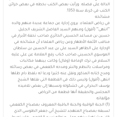
الدالة على فضله. ورأيت بعض الكتب بخطه في بعض خزائن
الكتب في كربلا سنة 1353.
مشائخه
في رياض العلماء: يروي إجازة عن جماعة عديدة منهم والده
’’انتهى’’ (أقول) ومنهم السيد الفاضل الشريف الجليل
حسين بن مساعد الحسيني الحائري صاحب تحفة الأبرار في
مناقب الأئمة الأطهار وعن رياض العلماء أن مشائخه في
الإجازة على الظاهر السيد علي بن عبد الحسين بن سلطان
الموسوي الحسيني صاحب كتاب رفع الملامة عن علي عليه
السلام في ترك الإمامة (وقال) وكانت بينهما مكاتبات
ومراسلات بالنظم والنثر ومدحه الكفعمي في بعض رسائله
ومدح كتابه المذكور ونقل عنه كثيرا ودعا له بلفظ دام ظلها
انتهى (أقول) وليس ذلك في القطعة التي نقلها الشيخ
يوسف البحراني في كشكوله ونسبها إلى بعض تلاميذه
المجلس والحقيقة أنها قطعة من الرياض.
مؤلفاته
(1) الجنة الواقية والجنة الباقية المعروف بمصباح الكفعمي
لسبقه بمصباح المتهجد للشيخ أبي جعفر الطوسي الذي