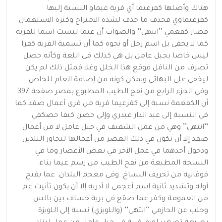
هناك وأصلها كفرعيما أي قرية عيماو النسبة إليها
كفرعيماوي فحذف ما حذف لشدة الامتزاج وكثرة الاستعمال
فصار كفعمي ’’انتهى’’ والصواب أن عيما ليست اسما للقرية
كما لا يخفى بل اسم رجل أو نحوه كما أن تسمية القرية كفرا
ليس خاصا بجبل عامل بل هي كذلك في اللغة وكأنه حصل
تصرف من الناقل فوقع هذا الخلل وغلا فمثل ذلك لم يكن
ليخفى على البهائي ويمكن كونه من إضافة العام للخاص.
وفي الجزء الرابع من نفح الطيب المطبوع بمصر صفحة 397
أن الكفعمة نسبة إلى كفرعيما قرية من قرى أعمال صفد كما
في النسبة إلى عبد الدار عبدري وإلى حصن كيفا حصكفي
’’انتهى’’ وهي من عمل الشقيف في جبل عامل لا من أعمال
صفد إلا أن تكون في ذلك العصر من أعمالها لتجاور البلدين
ودخول أحدهما في عمل الآخر في بعض الأعصار وما في
النسخة المطبعة من نفح الطيب من رسم عيما بتاء
فوقانية من تحريف النساخ. وفي معجم البلدان: عما بفتح
أوله وتشديد ثانية اسم أعجمي لا أدريه إلا أن يكون تأنيث عم
من العمومة وكفر عما صقع في برية خساف بين بالس
وحلب عن الحازمي ’’انتهى’’ (واللويزي) نسبة إلى اللويزة