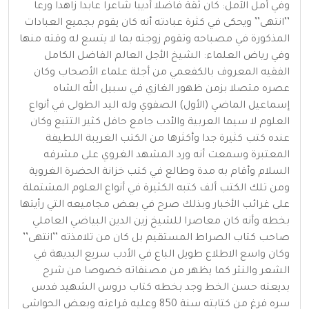
وفي أمل الآمل: كان ثقة فاضلا أديبا شاعرا عابدا زاهدا ورعا
’’انتهى’’ ويحكى في كثرة عبادته أنه كان يقوم بجميع العبادات
المذكورة في مصباحه وتقوم زوجته بما لا يتسع له وقته منها
وفي رياض العلماء: الشيخ الأجل العالم الفاضل الكامل
الفقيه المعروف بالكفعمي من أجلة علماء الأصحاب وكان
عصره متصلا بزمن ظهور الغازي في سبيل الله الشاه
إسماعيل الماضي (الأول) الصفوي وله اليد الطولى في أنواع
العلوم لا سيما العربية والأدب جامع حافل كثير التتبع وكان
عنده كتب كثيرة جدا وأكثرها من الكتب الغريبة اللطيفة
المعتبرة وسمعت أنه ورد المشهد الغروي على مشرفه
السلام وأقام به مدة وطالع في كتب خزانة الحضرة الغروية
ومن تلك الكتب ألف كتبه الكثيرة في أنواع العلوم المشتملة
على غرائب الأخبار وبذلك صرح في بعض مجاميعه التي رأيتها
بخطه وأنه كان معاصرا للشيخ زين الدين البياضي العاملي
صاحب كتاب الصراط المستقيم بل كان من تلامذته ’’انتهى’’
وكان واسع الاطلاع طويل الباع في الأدب سريع البديهة في
الشعر والنثر كما يظهر من مصنفاته خصوصا من شرح
بديعته حسن الخط وجد بخطه كتاب دروس الشهيد قدس
سره فرغ من كتابته سنة 850 وعليه قراءته وبعض الحواشي