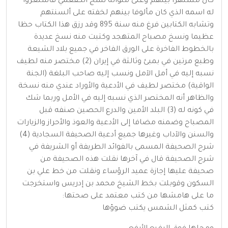
كان مشتهرا بينهم وعلى منواله نسج الكفعمي فاستعروا
له اسمه الذي كان مألوفا بينهم لخفته على ألسنتهم
وتشابه الكتابين فرغ منه سنة 895 وقد رزق هذا الكتاب حظا
عظيما ونسخ مصباح المتهجد وكتبت منه نسخ عديدة
بالخطوط الفاخرة على الورق الفاخر في جميع بلاد الشيعة
وطبع مرتين في بمبئ وثالثة في إيران (2) مختصر منه لطيف
نسبه إليه في أمل الآمل ونسب إليه صاحب البلغة (الجنة
الواقية) مختصر لطيف في الأدعية والأوراد عندي منه نسخة
والظاهر أنه المختصر الذي نسبه إليه في الأمل وربما شك
في كونه له (3) البلد الأمين والدرع الحصين صنفه قبل
المصباح وضمنه مضافا إلى الأدعية والعوذ والأحراز والزيارات
والسنن والآداب وغيرها جميع أدعية الصحيفة السجادية (4)
شرح الصحيفة المسمى بالفوائد الطريفة أو الشريفة في
شرح الصحيفة قال في آخرها نقلت هذه الصحيفة من
صحيفة عليها إجازة عميد الرؤساء ونقلت من خط علي بن
السكون وقوبلت بخط الشيخ محمد بن إدريس واستخرجت
ما على هامشها من كتب معتمد على صحتها:
كتب كمثل الشمس يكتب ضوؤها