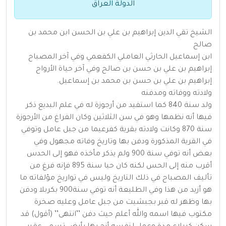
الدولة العراق
الشيخ تقي الدين إبراهيم بن علي بن الحسن ابن محمد بن
صالح
ابن إسماعيل الحارثي العاملي الكفعمي وفي آخر المصباح
إبراهيم بن علي بن حسن بن صالح وفي آخر حياة الأرواح
إبراهيم بن علي بن حسن بن محمد بن إسماعيل.
ولادته ووفاته ومدفنه
ولد سنة 840 كما استفيد من أرجوزة له في علم البديع ذكر
فيها أنه نظمها وهو في سن الثلاثين وكان الفراغ من الأرجوزة
سنة 870 وكانت ولادته بقرية كفرعيما من جبل عامل وتوفي
في القرية المذكورة ودفن بها وتاريخ وفاته مجهول وفي
بعض أنه توفي سنة 900 ولم يذكر مأخذه فهو إلى الحدس
أقرب منه إلى الحس لكنه كان حيا سنة 895 فإنه فرغ من
تأليف المصباح في ذلك التاريخ وليس في تواريخ مؤلفاته ما
هو أزيد من هذا وفي الطليعة أنه توفي سنة900 بكربلا ودفن
بها وظهر له قبر بجبشيت من جبل عامل وعليه صخرة
مكتوب فيها اسمه والله أعلم حيث دفن ’’انتهى’’ (أقول) قد