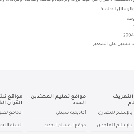
المتعلقة بالقرآن من حيث نزوله وترتيبه، وجمعه وكتابته، وقراءاته وتج
الرسائل العلمية
وفة
مد حسين علي الصغير
التعريف
مواقع تعليم المهتدين
مواقع نش
ام
الجدد
القرآن الك
بالإسلام للنصارى
أكاديمية سبيلي
الجامع لعلو
بالإسلام للملحدين
موقع المسلم الجديد
السنة النبو