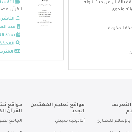
قة بالقرآن من حيث نزوله
الأقسام
ته وتجوي ...
القرآن
,
قصص 
الناشر:
عدد الص
مكة المكرمة
سنة الن
المحقق
المترجم
زت
التعريف
مواقع تعليم المهتدين
مواقع نش
ام
الجدد
القرآن الك
بالإسلام للنصارى
أكاديمية سبيلي
الجامع لعلو