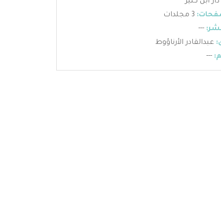
دار ابن كثير
فحات:
3 مجلدات
شر:
---
:
عبدالقادر الأرناؤوط
:
---