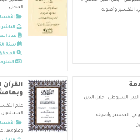
سيوطي - جلال الدين المحلي ...
تفسير الجلا
المحلي ...
ي
,
التفسير وأصوله
الأقسام
الناشر:
عدد الص
سنة الن
المحقق
المترجم
دمة
القرآن 
وبهامشه
الدين السيوطي - جلال الدين
علم التفسير
المسلمون لف
وعي
,
التفسير وأصوله
الأقسام
ن
وعلومها
,
عل