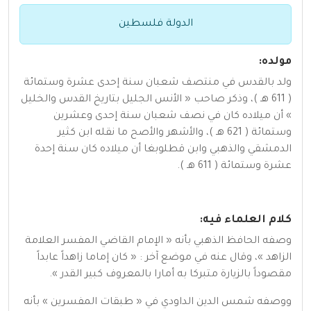
الدولة فلسطين
مولده:
ولد بالقدس في منتصف شعبان سنة إحدى عشرة وستمائة
( 611 هـ )، وذكر صاحب « الأنس الجليل بتاريخ القدس والخليل
» أن ميلاده كان في نصف شعبان سنة إحدى وعشرين
وستمائة ( 621 هـ )، والأشهر والأصح ما نقله ابن كثير
الدمشقي والذهبي وابن قطلوبغا أن ميلاده كان سنة إحدة
عشرة وستمائة ( 611 هـ ).
كلام العلماء فيه:
وصفه الحافظ الذهبي بأنه « الإمام القاضي المفسر العلامة
الزاهد »، وقال عنه في موضع آخر : « كان إماما زاهداً عابداً
مقصوداً بالزيارة متبركا به أمارا بالمعروف كبير القدر ».
ووصفه شمس الدين الداودي في « طبقات المفسرين » بأنه