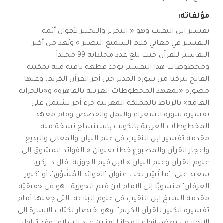
مؤلفاته:
تفسير ابن النقيب وهو « التحرير والتحبير لأقوال أئمة
التفسير في معاني كلام السميع البصير » ويُعد من أكبر
التفاسير للقرآن حيث بلغ عدد مجلداته 99 مجلداً
ومخطوطات هذا التفسير توجد قطعة باقية منه بمكتبة
الفاتح بتركيا من سورة المدثر حتى آخر القرآن الكريم، وعنها
مصورة «بمعهد المخطوطات العربية بالقاهرة» و«بالخزانة
العامة» بالرباط بالمملكة المغربية جزء آخر يشتمل على
تفسيره سورة الشعراء والنمل والقصص وقام معهد
المخطوطات العربية بالكويت بإستنساخ نسخة منه.
مقدمة تفسير ابن النقيب في علم البيان والمعاني والبديع
وإعجاز القرآن والمطبوع خطأ بعنوان « الفوائد المشوق إلى
علوم القرآن وعلم البيان » لابن قيم الجوزية. قال د. زكريا
سعيد علي: "ما نُشِر تحت عنوان "الفوائد المُشَوِّق"، أو "كنوز
العرفان" منسوبًا إلى الإمام ابن قيم الجوزية - هو في حقيقتِه
مقدمة الشيخ ابن النقيب في علوم البلاغة، التي جعلها أمام
تفسيره الكبير للقرآن الكريم"، وهو اختصار لكتاب الإشارة إلى
الإيجاز في بعض أنواع المجاز للعز بن عبد السلام. وقد تناول