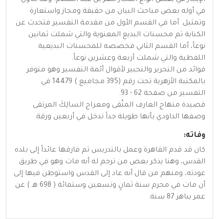
في أوله بعض مباحث البيان من حقيقة ومجاز واستعارة
وتمثيل. أما في القسم الأول من مقدمة التفسير فتحدث عن
الكناية ثم محسنات البديع المعنوية والتي شملت ثمانين
نوعاً، أما القسم الثاني فخصصه للمحسنات البديعية
اللفظية والتي شملت أربعة وعشرين نوعاً.
فوائد من التحرير والتحبير لأقوال أئمة التفسير وهو متوفر
بالمكتبة الأزهرية تحت رقم (395 مجاميع ) 14479 في
التفسير من صفحة 62 - 93.
قصيدة منهاج العارف المتّقى ومعراج السالِكَ المرتقى
وصفها الداودي بأنها طويلة جداً تدخل في أربعين ورقة.
وفاته:
كان قد قدم القاهرة وعمل بالتدريس ثم فارقها عائداً إلى بلده
القدس، وهنا يذكر بعض من ترجم له أنه مات وهو في طريق
عودته، ومنهم من قال أنه عاد إلى القدس واستوطن فيها إلى
أن مات في محرم سنة ثمانٍ وتسعين وستمائة ( 698 هـ ) عن
عمر يناهز 87 سنة.