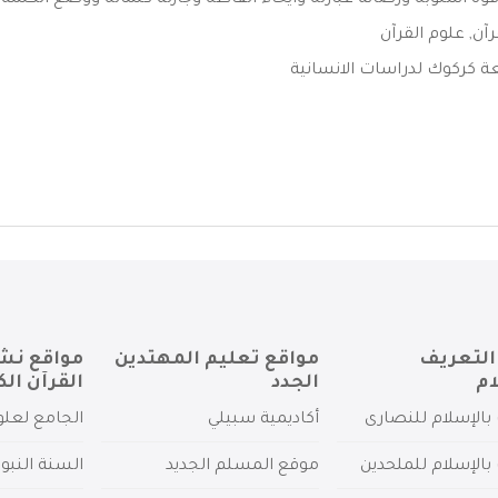
قوة أسلوبه ورصانة عبارته وايحاء ألفاظه وجازلة كلماته ووضع الكلمة ف
رآن
,
علوم القرآن
 كركوك لدراسات الانسانية
التعريف
مواقع تعليم المهتدين
مواقع نش
ام
الجدد
القرآن الك
بالإسلام للنصارى
أكاديمية سبيلي
الجامع لعلو
بالإسلام للملحدين
موقع المسلم الجديد
السنة النبو