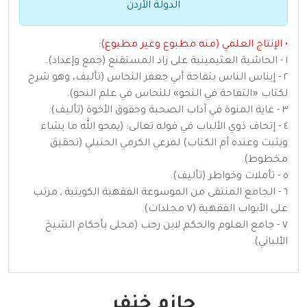
الدولة الأردن
• الإنتاج العلمي (منه مطبوع وغير مطبوع):
١ - الحاشية العثيمينية على زاد المستقنع (جمع وإعداد).
٢ - إيناس الناس بتفاحة أبي جعفر النحاس (تأليف، وهو شرح
لكتاب «التفاحة في النحو» للنحاس في علم النحو).
٣ - غاية المنوة في آداب الصحبة وحقوق الأخوة (تأليف).
٤ - إتحاف ذوي الألباب في قوله تعالى: (يمحو الله ما يشاء
ويثبت وعنده أم الكتاب) لمرعي الكرمي الحنبلي (تحقيق
مخطوط).
٥ - تأملات وخواطر (تأليف).
٦ - الجامع المنتقى من الموسوعة الفقهية الكويتية ـ مرتب
على الأبواب الفقهية (٧ مجلدات).
٧ - جامع العلوم والحكم لابن رجب (محلى بأحكام الشيخ
الألباني).
حازم خنفر