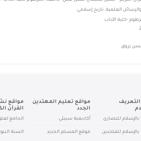
قرآن الكريم - حسن سليمان حسن قيلي- جامعة الخرطوم كلية الأداب ...
الرسائل العلمية
,
تاريخ إسلامي
طوم -كلية الآداب
حسن زروق
التعريف
مواقع تعليم المهتدين
مواقع نش
ام
الجدد
القرآن الك
بالإسلام للنصارى
أكاديمية سبيلي
الجامع لعلو
بالإسلام للملحدين
موقع المسلم الجديد
السنة النبو