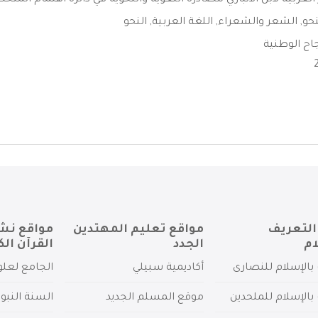
لعربية لابن الأنباري مصادره اللغوية والنحوية في دائرة اهتمام المتخ
حو
,
الشعر والشعراء
,
اللغة العربية
,
النحو
اح الوطنية
التعريف
مواقع تعليم المهتدين
مواقع نش
ام
الجدد
القرآن الك
بالإسلام للنصارى
أكاديمية سبيلي
الجامع لعلو
بالإسلام للملحدين
موقع المسلم الجديد
السنة النبو