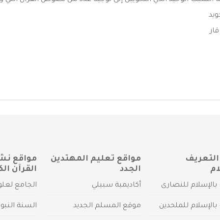
ة السبب الوحيد الذي النحويين إلى توجيه عدد من نصوص القرآن التي ور
ويد
ار
التعريف
مواقع تعليم المهتدين
مواقع نش
ام
الجدد
القرآن الك
بالإسلام للنصارى
أكاديمية سبيلي
الجامع لعلو
بالإسلام للملحدين
موقع المسلم الجديد
السنة النبو