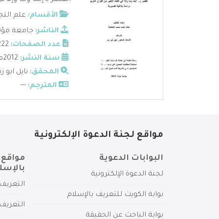
القصر بـ إنما وما وإلا 
الأقسام:
علم التج
الناشر:
جامعة مؤت
عدد الصفحات:
222
سنة النشر:
2012م
المحقق:
نايل ابو زي
المترجم:
---
مواقع لجنة الدعوة الإلكترونية
البوابات الدعوية
مواقع 
بالإسل
لجنة الدعوة الإلكترونية
التعريف 
بوابة الكويت للتعريف بالإسلام
التعريف 
بوابة الباحث عن الحقيقة