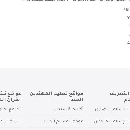
في الثلث الاخير من القران الكريم - دراسة بلاغية تفسيرية ...
ويد
ة
د
التعريف
مواقع تعليم المهتدين
مواقع نش
ام
الجدد
القرآن الك
بالإسلام للنصارى
أكاديمية سبيلي
الجامع لعلو
بالإسلام للملحدين
موقع المسلم الجديد
السنة النبو