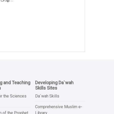
ng and Teaching
Developing Da`wah
n
Skills Sites
or the Sciences
Da`wah Skills
Comprehensive Muslim e-
 of the Prophet
Library