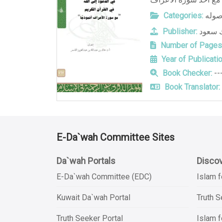
Categories:
صوله
Publisher:
ك سعود
Number of Pages
Year of Publicatio
Book Checker:
--
Book Translator:
E-Da`wah Committee Sites
Da`wah Portals
Discov
E-Da`wah Committee (EDC)
Islam f
Kuwait Da`wah Portal
Truth 
Truth Seeker Portal
Islam f