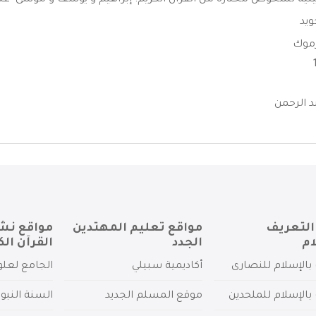
لية لشخوص مختارة من القرآن الكريم: إبراهيم و يوسف و موسى- عليه
ويد
رموك
 الرحمن
التعريف
مواقع تعليم المهتدين
مواقع نش
ام
الجدد
القرآن الك
بالإسلام للنصارى
أكاديمية سبيلي
الجامع لعلو
بالإسلام للملحدين
موقع المسلم الجديد
السنة النبو