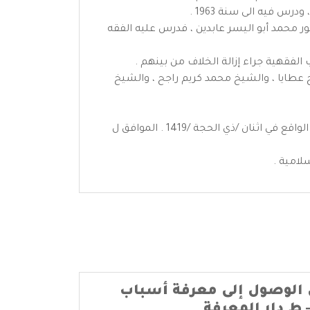
 فيه الى سنة 1963 .
م 1967 ثم أنتقل في الدراسة الى الشيخ الدكتور محمد أبو اليسر عابدين ، فدرس عليه الفقه
الفقهية جراء إزالة الخلاف من بينهم .
عطايا ، والشيخ محمد كريم راجح ، والشيخ
توفي رحمه الله في صورة شهد كل من راها أنها صورة الإيمان الذي نام بعد سفر طويـل . وذلك من بعد ظهر يوم الجمعه الواقع في اثنان /ذي الحجة /1419 . الموافق ل
سلامية .
الوصول إلى معرفة أسباب