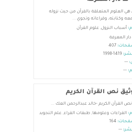
 ط دار المعرفة
 هي العلوم المتعلقة بالقرآن من حيث نزوله
عه وكتابته، وقراءاته وتجوي ...
:
أسباب النزول
,
علوم القرآن
دار المعرفة
فحات:
407
شر:
1419-1998
:
---
:
---
وثيق نص القرآن الكريم
نص القرآن الكريم -خالد عبدالرحمن العك ...
:
القراءات وعلومها
,
طبقات القراء
,
علم التجويد
فحات:
164
شر:
---