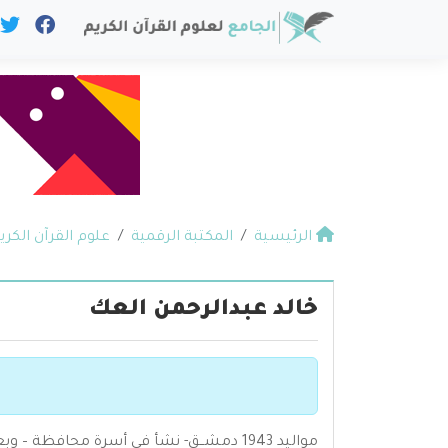
الرئيسية
المكتبة الرقمية
علوم القرآن الكري
خالد عبدالرحمن العك
مواليد 1943 دمشــق- نشأ في أسرة محافظة – وبعد الدراسة الابتدائية حضر دروس الشيخ " سعيد البرهاني " في جامع التوبة بين عام 1958 الى عام 1960 .