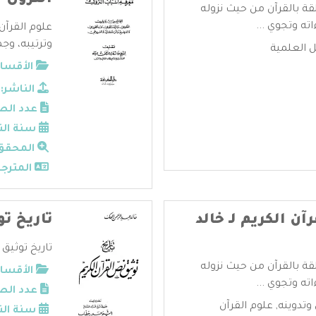
النزول –
قة بالقرآن من حيث نزوله
ته وتجوي ...
علوم القرآن
وترتيبه، وجم
ل العلمية
الأقسام
الناشر:
عدد الص
سنة الن
المحقق
المترجم
ن الكريم لـ خالد
تاريخ ت
تاريخ توثيق 
قة بالقرآن من حيث نزوله
الأقسام
ته وتجوي ...
عدد الص
وتدوينه
,
علوم القرآن
سنة الن