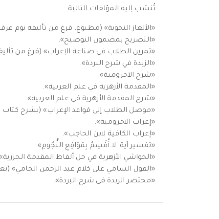
تُنسَب إليه المؤلفات التالية:
«الألغاز النحوية» (مطبوع، فرغ من تأليفه يوم عرفة سن
«التصريح بمضمون التوضيح».
«تمرين الطلاب في صناعة الإعراب» (فرغ من تأليفه سنة 886، يُسَمَّى أيضًا «التركيب» و«إعراب ألف
«الزبدة في شرح البردة».
«شرح الآجرومية».
«المقدمة الأزهرية في علم العربية».
«شرح المقدمة الأزهرية في علم العربية».
«موصل الطلاب إلى قواعد الإعراب» (يشرح كتاب "ال
«إعراب الآجرومية».
«إعراب الكافية لابن الحاجب».
«تفسير آية: لا أُقْسِمُ بِمَوَاقِعِ النُّجُومِ».
«الحواشي الأزهرية في حل ألفاظ المقدمة الجزرية» (في
«القول السامي على كلام عبد الرحمن الجامي» (تعل
«مختصر الزبدة في شرح البردة».