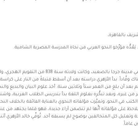
شريف بالقاهرة،
ُدُّه مؤرِّخو النحو العربي من نحاة المدرسة المصرية الشامية.
ولِدَ خالد بن عبد الله بن أبي بكر بن محمد بن أحمد في 
 وقَّاداً. بدأ الأزهري دراسته بعد أن أسقط فتيلةً من النار على كراسة
لعلم بعد أن بلغ من العمر ستاً وثلاثين سنة. أخذ علوم البيان والبديع
كثر من غيره، وبعد تبحُّرِه بعلوم اللغة بدأ بتدريس الطلاب العربية، وا
كتب في النحو، وتميَّزت مؤلفاته النحوي بالعناية الفائقة بالخلاف النح
يلاحظ على مؤلفاته أنَّها لم تتضمن آراء جديدة، فهو قلما يجتهد من
وتعليل كل المتخالفين بوضوح لم يسبقه أحد. تُوفِّي خالد الأزهري أثن