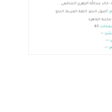
 –خالد عبدالله الازهري الشافعي ...
:
أصول النحو
,
اللغة العربية
,
النحو
مكتبة القاهرة
فحات:
40
شر:
---
:
---
:
---