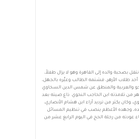
مدينة جرجا بالصعيد، وكانت ولادته سنة 838 من التقويم الهجري، وانتقل بصحبة والده إلى القاهرة وهو لا يزال طفلاً،
 أحد طلاب الأزهر، فشتمه الطالب وعيَّره بالجهل،
 والنحو والعربية والمنطق عن شمس الدين السخاوي
شتهر من تلامذته ابن الحاجب النحوي. ذاع صيته بعد
وي، وكان يكثر من ترديد آراء ابن هشام الأنصاري،
 عنده، وجهده الأعظم ينصب في تنظيم المسائل
اء عودته من رحلة الحج في اليوم الرابع عشر من