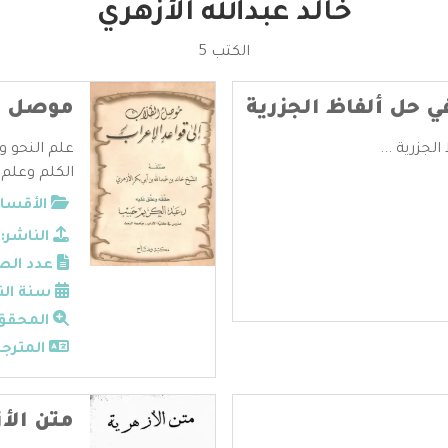
خالد عبدالله الأزهري
الكتب 5
ي حل ألفاظ الجزرية
موصل ال
لجزرية ...
علم النحو و
الكلم وعلم 
الأقسام
الناشر:
عدد الص
سنة الن
المحقق
المترجم
متن الأ