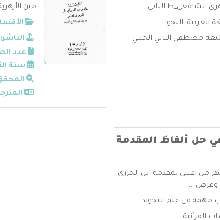
زهري الشافعي_ط البابي ...
متن الأزهرية
غة العربية
,
النحو
الأقسام
عة مصطفى البابي الحلبي
الناشر:
عدد الص
سنة الن
المحقق
المترجم
ي حل ألفاظ المقدمة
شهر من اعتنى بمقدمة ابن الجزري
وعرض ...
 مهمة في علم التجويد
ات القرآنية