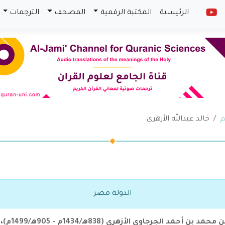
الرئيسية
المكتبة الرقمية
المصحف
الترجمات
م
خالد عبدالله الأزهري
الدولة مصر
مد الجرجاوي الأزهري (838هـ/1434م - 905هـ/1499م)،