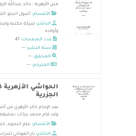
متن الأزهرية - خالد عبدالله الا
الأقسام:
أصول النحو
,
الل
الناشر:
شركة مكتبة ومطب
وأولاده
عدد الصفحات:
41
سنة النشر:
---
المحقق:
---
المترجم:
---
الحواشي الأزهرية ف
الجزرية
يعد الإمام خالد الأزهري من أ
وقد قام محمد بركات بتدقيقه 
الأقسام:
علم التجويد
,
كتب
الناشر:
دار الغوثاني للدراس