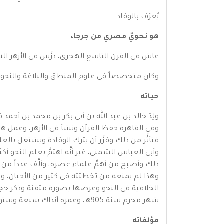
يُعرَف بالوقاد.
هو نحويٌ مصري من جرجا،
عاش في القرن التاسع الهجري، درَّس في الأزهر ال
وكان متخصصاً في علوم المنطق والبلاغة والنحو. يَع
حياته
وفي القاهرة حفظ القرآن ونشأ في الأزهر، وعمل هناك
فتأثَّر من ذلك وقرَّر أن يترك الوقادة ويشتغل با
وأبي العباس الشمني، غير أنَّه اهتمَّ بعلم النحو أ
ذلك وأصبح من أهمِّ علماء عصره، وألَّف عدداً من ال
وهذا لم يمنعه من تخطئته في كثير من الأحيان، و
الخلافية في النحو وعرضها بصورة متقنة وذكر حجة 
شهر محرم سنة 905هـ، وعمره آنذاك سبعة وستون عاماً.
مؤلفاته