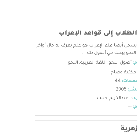
طلاب إلى قواعد الإعراب
يسمى أيضا علم الإعراب هو علم يعرف به حال أواخر
النحو يبحث في أصول تك ...
:
أصول النحو
,
اللغة العربية
,
النحو
مكتبة وضاح
فحات:
44
شر:
2005
:
د. عبدالكريم حبيب
:
---
زهرية