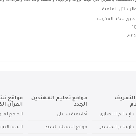
المتعلقة بالقرآن من حيث نزوله وترتيبه، وجمعه وكتابته، وقراءاته وتج
الرسائل العلمية
لقرى بمكة المكرمة
التعريف
مواقع تعليم المهتدين
مواقع نش
ام
الجدد
القرآن الك
بالإسلام للنصارى
أكاديمية سبيلي
الجامع لعلو
بالإسلام للملحدين
موقع المسلم الجديد
السنة النبو