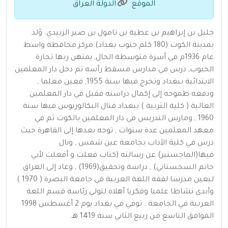
الموقع
الدولة العراق
خليل بن إبراهيم بن عطية بن تامول بن صبر الزبيدي. وًلد
بمدينة الكوت (180 كلم جنوب بغداد) مركز محافظة واسط
عام 1936م في أسرة متوسطة الحال, يمتهن ربها تجارة
الحبوب, درس في مدارس مسقط رأسه ثم دخل دار المعلمين
الابتدائية ببغداد وتخرج فيها سنة 1955, فعين معلما ,
ودفعه طموحه إلى إكمال دراسته فقبل في دار المعلمين
العالية ( كلية التربية ) ببغداد فنال البكالوريوس فيها سنة
1960 , ومارس التدريس في دار المعلمين بالكوت ثم في
معهد المعلمين عدة سنوات , توجه بعدها إلى القاهرة حيث
درس في كلية الآداب بجامعة عين شمس , ونال
فيها(الماجستير) عن رسالته (كتاب فعلت و أفعلت لأبي
حاتم السجستاني) , دراسة وتحقيق(1969) , وعاد إلى العراق
ليعين مدرسا لفقه اللغة العربية في جامعة البصرة ( 1970 )
وأبدى نشاطا علميا وفكريا أهلاه لتولي رئاسة قسم اللغة
العربية في الجامعة . توفي في بغداد يوم 2 أغسطس 1998
الموافق التاسع من ربيع الثاني سنة 1419 هـ.