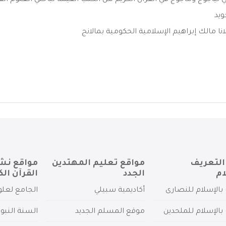
ليأجوج ومأجوج في القرآن الكريم من الكتب القيمة لباحثي العلوم القرآ
ويد
نا مالك إبراهيم الإسلامية الحكومية بمالانج
التعريف
مواقع تعليم المهتدين
مواقع نش
ام
الجدد
القرآن الك
بالإسلام للنصارى
أكاديمية سبيلي
الجامع لعلو
بالإسلام للملحدين
موقع المسلم الجديد
السنة النبو