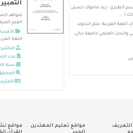
التعبير
سير الطبري - رعد ماموك حسين
ث ا ...
القيم الفني
ء
,
اللغة العربية
,
علم التجويد
الأقسام
الي والبحث العلمي جامعة ديالى
اللغة العربي
الناشر:
عدد الص
س
سنة الن
المحقق
المترجم
التعريف
مواقع تعليم المهتدين
مواقع نش
ام
الجدد
القرآن الك