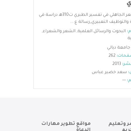
ي
شواهد الشعر الجاهلي في تفسير الطبري ت310هـ دراسة في
ة والتوظيف التعبيري_رسالة ع ...
:
البحوث والرسائل العلمية
,
الشعر والشعراء
,
ة
جامعة ديالي
فحات:
262
شر:
2013
:
سعد خضير عباس
:
---
ر وتعليم
مواقع تطوير مهارات
ريم
الدعاة