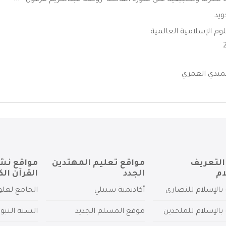
 نظرية وتطبيقية على سورة الفاتحة -روضه عبدالكريم فرعون - ...
ويد
وم الإسلامية العالمية
يدي العمري
التعريف
مواقع تعليم المهتدين
مواقع نش
ام
الجدد
القرآن الك
بالإسلام للنصارى
أكاديمية سبيلي
الجامع لعلو
بالإسلام للملحدين
موقع المسلم الجديد
السنة النبو