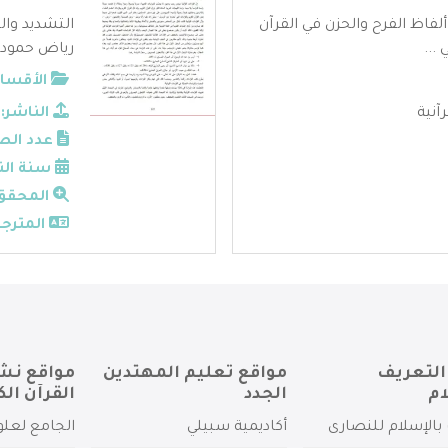
 ألفاظ الفرح والحزن في القرآن
التشديد وال
...
رياض حمود ح
الأقسام
آنية
الناشر:
عدد الص
سنة الن
المحقق
المترجم
التعريف
مواقع تعليم المهتدين
مواقع نش
ام
الجدد
القرآن الك
بالإسلام للنصارى
أكاديمية سبيلي
الجامع لعلو