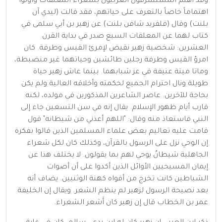
وقد اهتم المستشرقون الغربيون بشعراء المعلقات وأولوا
اهتماماً خاصاً بالتعرف على حياتهم، فقد قالت (ليدي آن
بلنت) وقال (فلفريد شافن بلنت) عن زهير بن أبي سلمى في
كتاب لهما عن المعلقات السبع صدر في بداية القرن
العشرين: شخصية زهير نقيض لإمرئ القيس وطرفة. كان
امرؤ القيس وطرفة رجلين طائشين وحياتهما غير منضبطة،
وماتا ميتة عنيفة في عز شبابهما. بينما عاش زهير حياة
طويلة ونال احترام الجميع لحكمته وأخلاقه العالية ولم يكن
بحاجة للآخرين. عاصر الشاعرين المذكورين في مولده، لكنه
قارب أيام ظهور الإسلام. يقال إنه في سن التسعين جاء إلى
النبي فاستعاذ منه وقال: "اللهم أعذني من شيطانه" قول
قامت عليه تعاليم بعض علماء المسلمين الذين قالوا بفكرة
إن الوحي نزل على الرسول بالقرآن، وكذلك كان لكل شعراء
الجاهلية شيطانٌ يوحي لهم بما يقولون. لا يختلف هذا عن
إيمان المسيحيين الأوائل الذين أكدوا على أن أصوات
الشياطين كانت تخرج من أفواه كهنة الوثنيين. يضاف أنه
بعد نصيحة الرسول لزهير لم ينظم الشعر. ويقال إن الخليفة
عمر بن الخطاب قال إن زهير كان أَشعر الشعراء.