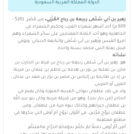
الدولة المملكة العربية السعودية
زهير بن أبي سُلْمى ربيعة بن رباح المُزَنِي،
من مُضَر. (520 -
609 م) أحد أشهر شعراء العرب وحكيم الشعراء في
الجاهلية وهو أحد الثلاثة المقدمين على سائر الشعراء وهم:
امرؤ القيس وزُهير بن أبي سُلْمى والنابغة الذبياني. وتوفي
قبيل بعثة النبي محمد بسنة واحدة.
نشأته
هو: زهير بن أبي سُلمى ربيعة بن رباح بن قرط بن الحارث بن
مازن بن ثعلبة بن ثور بن هذمة بن لاطم بن عثمان بن مزينة
بن إد بن طابخة بن إلياس بن مضر بن نزار بن معد بن عدنان ،
المزني أو المزيني.
ولد في بلاد غطفان بنواحي المدينة المنورة وكان يقيم في
الحاجر (من ديار نجد)، وهو من قبيلة مزينة وكان بنو عبد الله
بن غطفان جيرانهم وكذلك بنوة مرة من غطفان. ومن
غطفان تزوّج مرّتين. في الأولى تزوّج أم أوفى التي يذكرها في
مطلع معلقته:
أمِن أمّ أَوفى دمنةٌ لمْ تكلّم بحوْمانَةِ الدرّاج فالمتثلّم