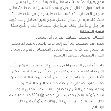
مدح زهير أباك"، فأنشده، فقال الخليفة: "إنه كان ليحسن
فيكم القول"، فقال: "ونحن والله كنّا نحسن له العطاء"، فقال
عمر بن الخطاب: "قد ذهب ما أعطيتموه وبقي ما أعطاكم".
حيث خلد هرم بن سنان بفضل مديح زهير الصادق ومنه قوله:
منْ يلقَ يوماً على عِلاّته هرماً يلقَ السماحةَ منه والنّدى خلقَا
قصة المعلقة
المقالة الرئيسة: معلقة زهير بن أبي سلمى
نظم زهير معلقته لما آلت إليه حرب داحس والغبراء، وذلك
في مديح الحارث بن عوف الذبياني الغطفاني وهرم بن سنان
المري الغطفاني صانعي السلام.
كانت أم أوفى التي ذكرها في مطلع المعلقة زوجة زهير الأولى
التي طلقها بسبب غيرتها وندم لاحقاً على فعلته. مات كل
الأبناء التي أنجبتهم صغار السن. أنجبت زوجته الثانية ولدين:
كعب وهو الصحابي من نظم قصيدة البردة الشهيرة
والمعروفة في الشرق بمطلع " بانت سعاد فقلبي اليوم
متبول" وألقاها في حضرة النبي محمد ﷺ (630 ميلادية) عندما
دخل الإسلام، والابن الثاني بجير وكان من أوائل من دخل
الإسلام.