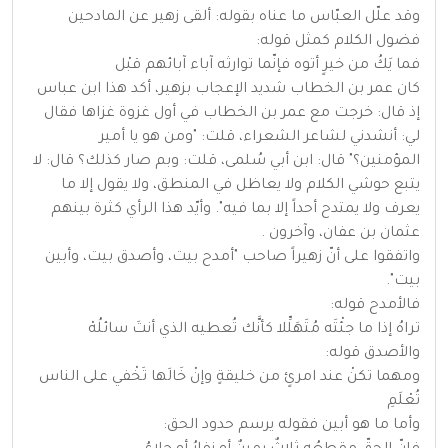
وقد علّل العبّاس ما عناه بقوله: ألقى زهير عن المادحين
فضول الكلام كمثل قوله:
فما يَكُ من خيرٍ أتوه فإنّما توارثه آباء آبائهم قبْل
كان عمر بن الخطاب شديد الإعجاب بزهير، أكد هذا ابن عباس
إذ قال: خرجت مع عمر بن الخطاب في أول غزوة غزاها فقال
لي: أنشدني لشاعر الشعراء، قلت: "ومن هو يا أمير
المؤمنين؟" قال: ابن أبي سُلمى، قلت: وبم صار كذلك؟ قال: لا
يتبع حوشي الكلام ولا يعاظل في المنطق، ولا يقول إلا ما
يعرف ولا يمتدح أحداً إلا بما فيه". وأيّد هذا الرأي كثرة بينهم
عثمان بن عفان، وآخرون .
واتفقوا على أنّ زهيراً صاحب "أمدح بيت، وأصدق بيت، وأبين
بيت".
فالأمدح قوله:
تراهُ إذا ما جئْتَه مُتَهَلِّلا كأنَّك تُعطيه الذي أنتَ سائلُهْ
والأصدق قوله:
ومهما تكنْ عند امرئٍ من خليقةٍ وإنْ خَالَها تَخْفي على الناس
تُعْلَمِ
وأما ما هو أبين فقوله يرسم حدود الحق: