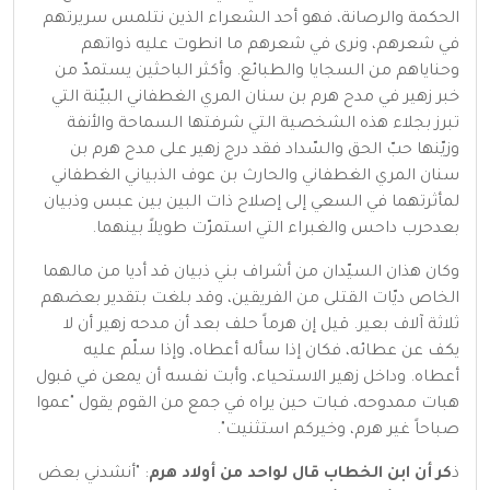
الحكمة والرصانة، فهو أحد الشعراء الذين نتلمس سريرتهم
في شعرهم، ونرى في شعرهم ما انطوت عليه ذواتهم
وحناياهم من السجايا والطبائع. وأكثر الباحثين يستمدّ من
خبر زهير في مدح هرم بن سنان المري الغطفاني البيّنة التي
تبرز بجلاء هذه الشخصية التي شرفتها السماحة والأنفة
وزيّنها حبّ الحق والسّداد فقد درج زهير على مدح هرم بن
سنان المري الغطفاني والحارث بن عوف الذبياني الغطفاني
لمأثرتهما في السعي إلى إصلاح ذات البين بين عبس وذبيان
بعدحرب داحس والغبراء التي استمرّت طويلاً بينهما.
وكان هذان السيّدان من أشراف بني ذبيان قد أديا من مالهما
الخاص ديّات القتلى من الفريقين، وقد بلغت بتقدير بعضهم
ثلاثة آلاف بعير. قيل إن هرماً حلف بعد أن مدحه زهير أن لا
يكف عن عطائه، فكان إذا سأله أعطاه، وإذا سلّم عليه
أعطاه. وداخل زهير الاستحياء، وأبت نفسه أن يمعن في قبول
هبات ممدوحه، فبات حين يراه في جمع من القوم يقول "عموا
صباحاً غير هرم، وخيركم استثنيت".
ذ
كر أن ابن الخطاب قال لواحد من أولاد هرم
: "أنشدني بعض