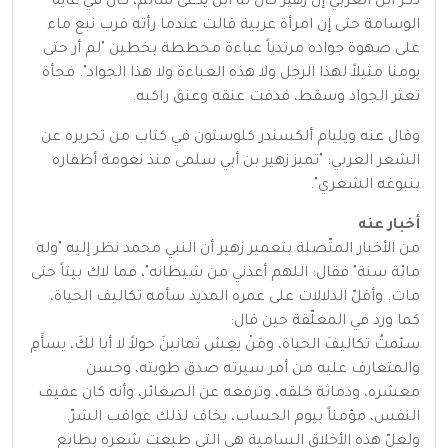
ذكر ابن العربي إن زهير كان له ابن يدعى سالم، كان في غاية
الوسامة حتى إن امرأة عربية قالت عندما رأته قرب نبع ماء
على صهوة جواده مرتدياً عباءة مخططة بخطين "لم أر حتى
يومنا مثيلاً لهذا الرجل ولا هذه العباءة ولا هذا الجواد". فجأة
تعثر الجواد وسقط، فدقت عنقه وعنق راكبه.
وقال عنه ويليام ألكسندر كلوستون في كتاب من تحريره عن
الشعر العربي: "تميز زهير بن أبي سلمى منذ نعومة أظفاره
بنبوغه الشعري".
أخبار عنه
من الأخبار المتّصلة بتعمير زهير أن النبي محمد نظر إليه "وله
مائة سنة" فقال: اللهم أعذني من شيطانه"، فما لاك بيتاً حتى
مات. وأقلّ الدلالات على عمره المديد سأمه تكاليف الحياة،
كما ورد في المعلّقة حين قال:
سئمتُ تكاليفَ الحياة، ومَنْ يعِش ثمانينَ حولاً لا أبا لكَ، يسأَمِ
والمتعارف عليه من أمر سيرته صدق طويته، وحسن
معشره، ودماثة خلقه، وترفعه عن الصغائر، وأنه كان عفيف
النفس، مؤمناً بيوم الحساب، يخاف لذلك عواقب الشرّ.
ولعلّ هذه الأخلاق السامية هي التي طبعت شعره بطابع