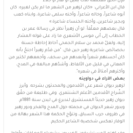
فإنّ الحقّ مقطعُه ثلاثٌ يمينٌ أو نفارُ أو جلاءُ
قال ابن الأعرابي: «كان لزهير من الشعر ما لم يكن لغيره: كان
أبوه شاعراً، وخاله شاعراً، وأخته سلمى شاعرة، وابناه كعب
وبجير شاعرين، وأخته الخنساء شاعرة.»
قال بعضهم معلّقاً: لو أن زهيراً نظر في رسالة عمر بن
الخطاب إلى أبي موسى الأشعري ما زاد على قوله المشار
إليه، ولعلّ محمد بن سلام الجمحي أحاط إحاطة حسنة
بخصائص شاعرية زهير حين قال: "من قدّم زهيراً احتجّ بأنه
كان أحسنهم شعراً وأبعدهم من سخف، وأجمعهم لكثير من
المعاني في قليل من الألفاظ، وأشدّهم مبالغة في المدح،
وأكثرهم أمثالاً في شعره".
بعض الآراء في دواوينه
لزهير ديوان شعر عني الأقدمون والمحدثون بشرحه. وأبرز
الشّراح الأقدمين الأعلم الشنتمري. وفي طليعة من حقّق
ديوان زهير حديثاً المستشرق لندبرغ في ليدن سنة 1881م.
ويدور شعر الديوان في مجمله حول المدح والفخر ودور زهير
في ظروف حرب السباق، وتتوّج الحكمة هذا الشعر بهالة من
الوقار تعكس شخصية الشاعر الحكيم.