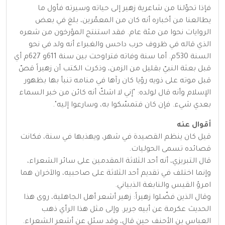
فإذا تحوّلنا من شاعرية زهير إلى حياته وسيرته فأول ما
يطالعنا من أخباره أنه كان من المعمّرين، بلغ في بعض
الروايات نحوا من مئة عام. فقد استنتج المؤرخون من شعره
الذي قاله في ظروف حرب داحس والغبراء أنه ولد في نحو
السنة 530م. أما سنة وفاته فتراوحت بين سنة 611و 627م أي
قبل بعثة النبيّ بقليل من الزمن، وذكرت الكتب أن زهيراً قصّ
قبل موته على ذويه رؤيا كان رآها في منامه تنبأ بها بظهور
الإسلام وأنه قال لولده: "إني لا اشكّ أنه كائن من خبر السماء
بعدي شيء. فإن كان فتمسّكوا به، وسارعوا إليه".
أقوال عنه
قيل كان ينظم القصيدة في شهر، ويهذبها في سنة، فكانت
قصائده تسمى الحوليات.
قال التبريزي، أنه أحد الثلاثة المقدمين على سائر الشعراء،
وإنما اختلف في تقديم أحد الثلاثة على صاحبيه، والآخران هما
امرؤ القيس والنابغة الذبياني.
وقال الذين فضّلوا زهيراً: زهير أشعر أهل الجاهلية، روى هذا
الحديث عكرمة عن أبيه جرير. وإلى مثل هذا الرأي ذهب
العباس بن الأحنف حين قال، وقد سئل عن أشعر الشعراء.