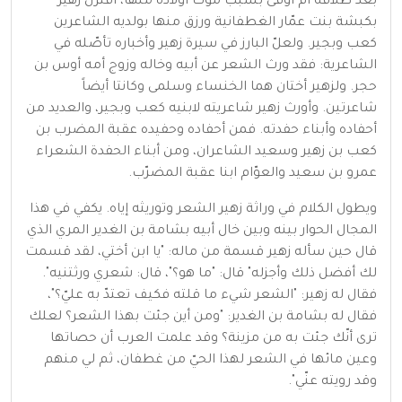
بعد طلاقه أم أوفى بسبب موت أولاده منها، اقترن زهير
بكبشة بنت عمّار الغطفانية ورزق منها بولديه الشاعرين
كعب وبجير. ولعلّ البارز في سيرة زهير وأخباره تأصّله في
الشاعرية: فقد ورث الشعر عن أبيه وخاله وزوج أمه أوس بن
حجر. ولزهير أختان هما الخنساء وسلمى وكانتا أيضاً
شاعرتين. وأورث زهير شاعريته لابنيه كعب وبجير، والعديد من
أحفاده وأبناء حفدته. فمن أحفاده وحفيده عقبة المضرب بن
كعب بن زهير وسعيد الشاعران، ومن أبناء الحفدة الشعراء
عمرو بن سعيد والعوّام ابنا عقبة المضرّب.
ويطول الكلام في وراثة زهير الشعر وتوريثه إياه. يكفي في هذا
المجال الحوار بينه وبين خال أبيه بشامة بن الغدير المري الذي
قال حين سأله زهير قسمة من ماله: "يا ابن أختي، لقد قسمت
لك أفضل ذلك وأجزله" قال: "ما هو؟"، قال: شعري ورثتنيه".
فقال له زهير: "الشعر شيء ما قلته فكيف تعتدّ به عليّ؟"،
فقال له بشامة بن الغدير: "ومن أين جئت بهذا الشعر؟ لعلك
ترى أنّك جئت به من مزينة؟ وقد علمت العرب أن حصاتها
وعين مائها في الشعر لهذا الحيّ من غطفان، ثم لي منهم
وقد رويته عنّي".