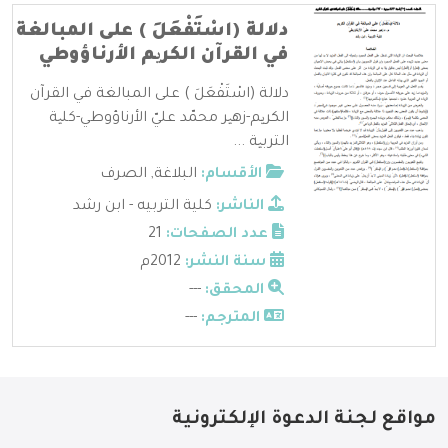
دلالة (اسْتَفْعَلَ ) على المبالغة
في القرآن الكریم الأرناؤوطي
دلالة (اسْتَفْعَلَ ) على المبالغة في القرآن
الكریم-زهیر محمّد عليّ الأرناؤوطي-كلیة
التربیة ...
الأقسام:
البلاغة
,
الصرف
الناشر:
كلية التربيه - ابن رشد
عدد الصفحات:
21
سنة النشر:
2012م
المحقق:
---
المترجم:
---
مواقع لجنة الدعوة الإلكترونية