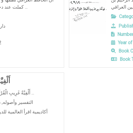
كملت عند دخوله مدينة السويس بمصر كما ...
Catego
دار
Publish
Number
2
Year of
Book C
Book T
أَلْف
أَلْفِيَّةُ غَرِيبِ الْقُرْآنِ الكريم - زين الدين العراقي ...
غ
,
التفسير وأصوله
أكاديمية اقرأ العالمية للد