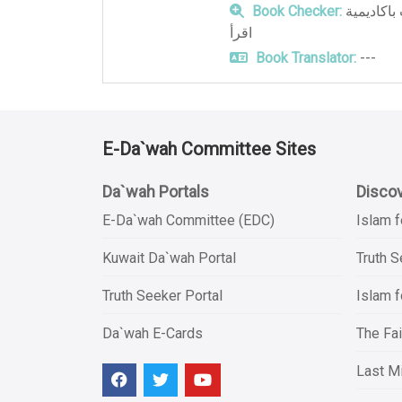
Book Checker:
فريق العمل بدائرة المخطوطات باكاديمية
اقرأ
Book Translator:
---
E-Da`wah Committee Sites
Da`wah Portals
Discov
E-Da`wah Committee (EDC)
Islam f
Kuwait Da`wah Portal
Truth 
Truth Seeker Portal
Islam f
Da`wah E-Cards
The Fai
Last Mi