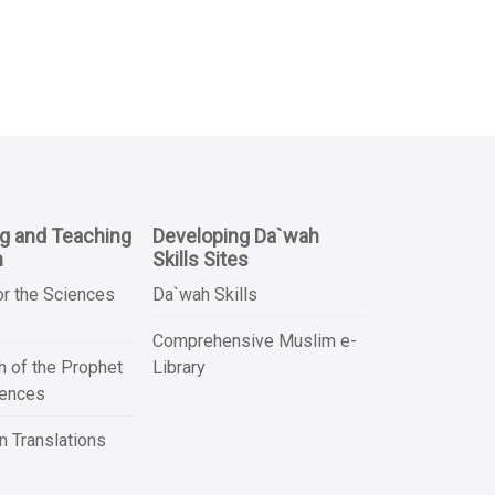
ng and Teaching
Developing Da`wah
n
Skills Sites
or the Sciences
Da`wah Skills
Comprehensive Muslim e-
 of the Prophet
Library
iences
 Translations