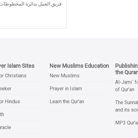
er Islam Sites
New Muslims Education
Publishi
the Qura
or Christians
New Muslims
Al-Jami` f
Seeker
Prayer in Islam
of Qur’an
or Hindus
Learn the Qur'an
The Sunnah
and its sc
th
MP3 Qur'an
racle