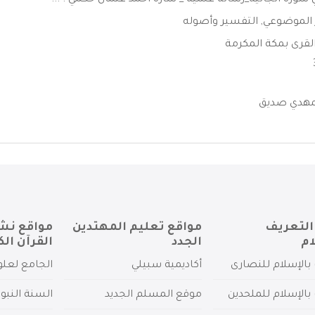
ورة الجاثية_رسالة علمية _ سارة احمد عثمان حكمي . ...
 الموضوعي
,
التفسير وأصوله
لقرى بمكة المكرمة
مهدي صديق
التعريف
مواقع تعليم المهتدين
مواقع نش
ام
الجدد
القرآن الك
بالإسلام للنصارى
أكاديمية سبيلي
الجامع لعلو
بالإسلام للملحدين
موقع المسلم الجديد
السنة النبو