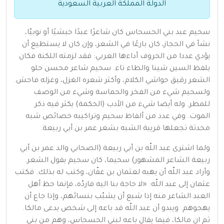
الدولة المملكة العربية السعودية
سحيم عبد بني الحسحاس كان شاعرًا عبدًا حبشيًا أو نوبيّا،
نشأ في الحجاز، كان بارعًا في الشعر، وإن كان لا يستطيع أن
يؤدي عددا من الحروف أداءها العربي: فقد لزمته اللكنة فكان
يلفظ السين شينا والطاء تاء. سحيم شاعر محسن حلو
الشعر رقيق حواشي الكلام، وأكثر شعره الغزل، وغزله فاحش.
ولسحيم شيء من الفخر والحماسة وشيء من الوصف
للمطر. وله أيضا شيء من الأدب (الحكمة) يكثر فيه ذكر
الموت. وفي عدد من ألفاظ سحيم وتراكيبه خصائص شبه
محدثة تجعلها قريبة الشبه بشعر عمر بن أبي ربيعة.
ولما اشترى عبد اللّه بن أبي ربيعة (الصحابي والد عمر بن أبي
ربيعة الشاعر المشهور) سحيما، كان سحيم يقول الشعر.
وأراد عبد اللّه أن يهبه لعثمان بن عفّان، وكتب له بذلك. فكتب
عثمان إلى عبد اللّه: «لا حاجة بنا اليه فاردّه، فإنما حظ أهل
العبد الشاعر منه إذا شبع أن يشبّب بنسائهم، وإذا جاع أن
يهجوهم. ويبدو أن عبد اللّه قد باعه إلى شخص يدعى مالكا.
ثم ان مالكا، فيما يقال باعه لبني الحسحاس، وهم من بني