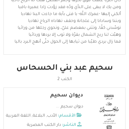
كأنّ الثريّا علّقت فوق نحرها وجمر الغضى هبّت له الريح ذاكيا
ومن يك لا يبقى على النأي ودّه فقد زوّدت زادا عميرة باقيا
ألكني إليها -عمرك اللّه- يا فتى بآية ما جاءت الينا تهاديا
وبتنا وسادانا إلى علجانة وحقف تهاداه الرياح تهاديا
توسّدني كفّا، وتثني بمعصم عليّ، وتحوي رجلها من ورائيا
وهبّت لنا ريح الشمال بقرّة ولا ثوب إلا بردها وردائيا
فما زال بردي طيّبا من ثيابها إلى الحول حتّى أنهج البرد باليا
سحيم عبد بني الحسحاس
الكتب 2
ديوان سحيم
ديوان سحيم ...
الأقسام:
الأدب
,
البلاغة
,
اللغة العربية
الناشر:
دار الكتب المصرية