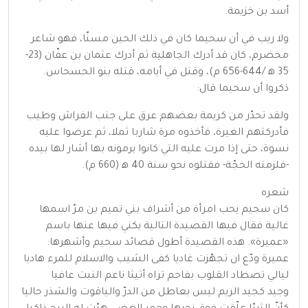
أسد بن خزيمة.
ولا ريب في أن سحيما كان في ذلك الحين مسنّا، فهو شاعر
مخضرم، كان قد أدرك الجاهلية ثم أدرك عثمان بن عفّان (23-
35 ه‍ /644-656 م)، وقتل في أيامه، قتله بنو الحسحاس.
ذكروا أن سحيما قال:
ولقد تحدّر من كريمة بعضهم عرق على جنب الفراش وطيب
فأدركتهم الغيرة، فأخذوه مرة شاربا ثملا، ثم عرضوا عليه
نسوة، حتى إذا مرت عليه التي كانوا يرمونه بها أشار لها بيده
-فلزمته الحجّة- فقتلوه نحو سنة 40 ه‍ (660 م).
شعره
كان سحيم يحب امرأة من أشراف بني تميم بن مرّ اسمها
غالية فقال فيها القصيدة التالية يكني فيها عنها باسم
«عميرة». هذه القصيدة أطول قصائد سحيم وأشهرها:
عميرة ودّع ان تجهّزت غاديا كفى الشيب والاسلام للمرء هاديا
ليالي تصطاد القلوب بفاحم تراه أثيثا ناعم النبت عافيا
وجيد كجيد الريم ليس بعاطل من الدرّ والياقوت والشذر حاليا