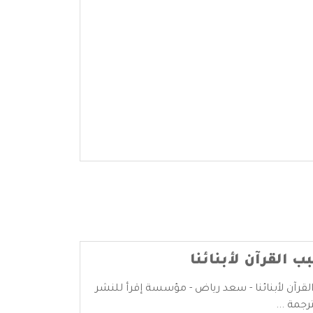
 القرآن لأبنائنا
قرآن لأبنائنا - سعد رياض - مؤسسة إقرأ للنشر
رجمة ...