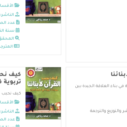
الأقسام
الناشر:
عدد الص
سنة الن
المحقق
المترجم
نائنا
كيف نحبب
تربوية 
 في بناء العلاقة الجيدة بين
كيف نحبب الق
الأقسام
 والتوزيع والترجمة
الناشر:
عدد الص