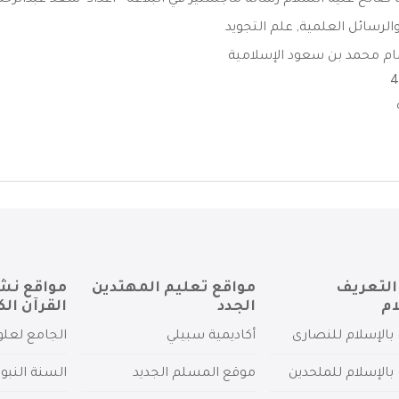
صالح عليه السلام رسالة ماجستير في البلاغه - اعداد- سعد عبدالرحم
الرسائل العلمية
,
علم التجويد
ام محمد بن سعود الإسلامية
التعريف
مواقع تعليم المهتدين
مواقع نش
ام
الجدد
القرآن الك
بالإسلام للنصارى
أكاديمية سبيلي
الجامع لعلو
بالإسلام للملحدين
موقع المسلم الجديد
السنة النبو