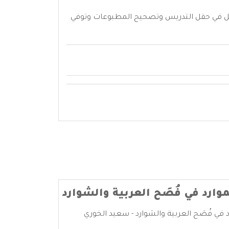
ن التي تقع في منطقة الشوف بلبنان سنة 1264هـ/1847م أو حسب بعض المصادر 1266هـ/ 1849م، عمل في حقل التدريس وتصحيح المطبوعات وتوفي
وارد في فُصَح العربية والشوارد
د في فُصَح العربية والشوارد - سعيد الخوري