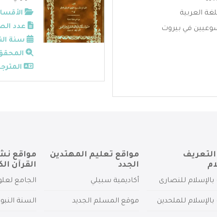
لغة العربية
الأقسام
عدد الص
سوعيين في بيروت
سنة الن
المحقق
المترجم
التعريف
مواقع تعليم المهتدين
مواقع نش
ام
الجدد
القرآن الك
بالإسلام للنصارى
أكاديمية سبيلي
الجامع لعلو
بالإسلام للملحدين
موقع المسلم الجديد
السنة النبو