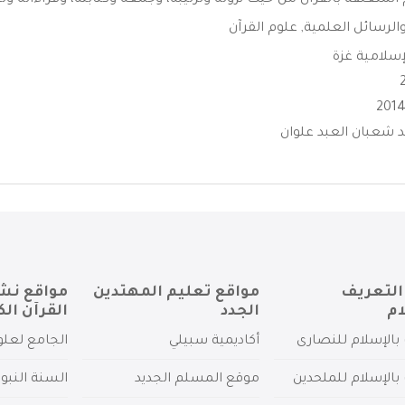
المتعلقة بالقرآن من حيث نزوله وترتيبه، وجمعه وكتابته، وقراءاته وتج
الرسائل العلمية
,
علوم القرآن
إسلامية غزة
د شعبان العبد علوان
التعريف
مواقع تعليم المهتدين
مواقع نش
ام
الجدد
القرآن الك
بالإسلام للنصارى
أكاديمية سبيلي
الجامع لعلو
بالإسلام للملحدين
موقع المسلم الجديد
السنة النبو