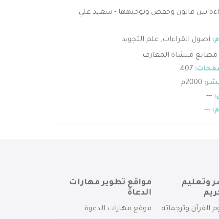
اءة بين قالون وحفص وتوجيهها - سعيد علي
:
أصول القراءات
,
علم التجويد
مطابع منشاة المعارف
فحات:
407
شر:
2000م
:
---
:
---
ر وتعليم
مواقع تطوير مهارات
ريم
الدعاة
م القرآن وترجماته
موقع مهارات الدعوة