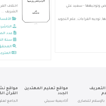
فص وتوجيهها - سعيد علي
اختلاف القر
الشريف ...
ها
,
توجيه القراءات
,
علم التجويد
الأقسام
الناشر:
عدد الص
سنة الن
المحقق
المترجم
التعريف
مواقع تعليم المهتدين
مواقع نش
ام
الجدد
القرآن الك
بالإسلام للنصارى
أكاديمية سبيلي
الجامع لعلو