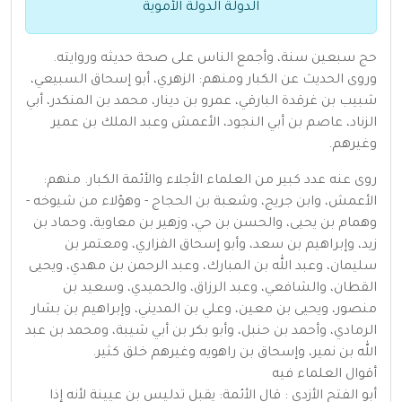
الدولة الدولة الأموية
حج سبعين سنة، وأجمع الناس على صحة حديثه وروايته.
وروى الحديث عن الكبار ومنهم: الزهري، أبو إسحاق السبيعي،
شبيب بن غرقدة البارقي، عمرو بن دينار، محمد بن المنكدر، أبي
الزناد، عاصم بن أبي النجود، الأعمش وعبد الملك بن عمير
وغيرهم.
روى عنه عدد كبير من العلماء الأجلاء والأئمة الكبار. منهم:
الأعمش، وابن جريج، وشعبة بن الحجاج - وهؤلاء من شيوخه -
وهمام بن يحيى، والحسن بن حي، وزهير بن معاوية، وحماد بن
زيد، وإبراهيم بن سعد، وأبو إسحاق الفزاري، ومعتمر بن
سليمان، وعبد الله بن المبارك، وعبد الرحمن بن مهدي، ويحيى
القطان، والشافعي، وعبد الرزاق، والحميدي، وسعيد بن
منصور، ويحيى بن معين، وعلي بن المديني، وإبراهيم بن بشار
الرمادي، وأحمد بن حنبل، وأبو بكر بن أبي شيبة، ومحمد بن عبد
الله بن نمير، وإسحاق بن راهويه وغيرهم خلق كثير.
أقوال العلماء فيه
أبو الفتح الأزدي : قال الأئمة: يقبل تدليس بن عيينة لأنه إذا