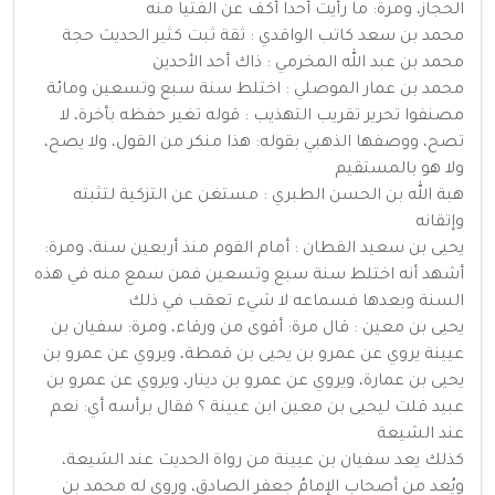
الحجاز، ومرة: ما رأيت أحدا أكف عن الفتيا منه
محمد بن سعد كاتب الواقدي : ثقة ثبت كثير الحديث حجة
محمد بن عبد الله المخرمي : ذاك أحد الأحدين
محمد بن عمار الموصلي : اختلط سنة سبع وتسعين ومائة
مصنفوا تحرير تقريب التهذيب : قوله تغير حفظه بأخرة، لا
تصح، ووصفها الذهبي بقوله: هذا منكر من القول، ولا يصح،
ولا هو بالمستقيم
هبة الله بن الحسن الطبري : مستغن عن التزكية لتثبته
وإتقانه
يحيى بن سعيد القطان : أمام القوم منذ أربعين سنة، ومرة:
أشهد أنه اختلط سنة سبع وتسعين فمن سمع منه في هذه
السنة وبعدها فسماعه لا شيء تعقب في ذلك
يحيى بن معين : قال مرة: أقوى من ورقاء، ومرة: سفيان بن
عيينة يروي عن عمرو بن يحيى بن قمطة، ويروي عن عمرو بن
يحيى بن عمارة، ويروي عن عمرو بن دينار، ويروي عن عمرو بن
عبيد قلت ليحيى بن معين ابن عيينة ؟ فقال برأسه أي: نعم
عند الشيعة
كذلك يعد سفيان بن عيينة من رواة الحديث عند الشيعة،
ويُعد من أصحاب الإمامُ جعفر الصادق، وروى له محمد بن