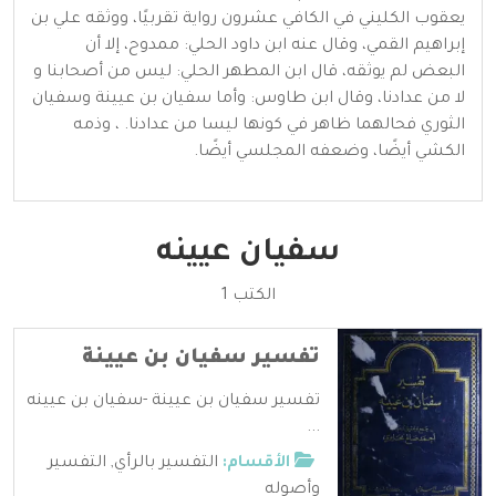
يعقوب الكليني في الكافي عشرون رواية تقربيًا، ووثقه علي بن
إبراهيم القمي، وقال عنه ابن داود الحلي: ممدوح، إلا أن
البعض لم يوثقه، قال ابن المطهر الحلي: ليس من أصحابنا و
لا من عدادنا، وقال ابن طاوس: وأما سفيان بن عيينة وسفيان
الثوري فحالهما ظاهر في كونها ليسا من عدادنا. ، وذمه
الكشي أيضًا، وضعفه المجلسي أيضًا.
سفيان عيينه
الكتب 1
تفسير سفيان بن عيينة
تفسير سفيان بن عيينة -سفيان بن عيينه
...
الأقسام:
التفسير بالرأي
,
التفسير
وأصوله