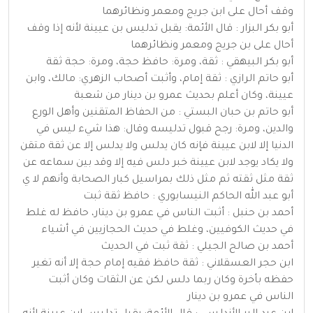
وقف أحال على ابن جريج ومعمر ونظائرهما
أبو بكر البزار : قال الأئمة: يقبل تدليس بن عيينة لأنه إذا وقف
أحال على بن جريج ومعمر ونظائرهما
أبو بكر البيهقي : ثقة، ومرة: حافظ حجة، ومرة: حجة ثقة
أبو حاتم الرازي : ثقة إمام، وأثبت أصحاب الزهري: مالك، وابن
عيينة، وكان أعلم بحديث عمرو بن دينار من شعبة
أبو حاتم بن حبان البستي : من الحفاظ المتقنين وأهل الورع
والدين، ومرة: رجح قبول تدليسه وقال: هذا شيء ليس في
الدنيا إلا لابن عيينة فإنه كان يدلس ولا يدلس إلا عن ثقة متقن
ولا يكاد يوجد لابن عيينة خبر دلس فيه إلا وقد بين سماعه عن
ثقة مثل ثقته ثم مثل ذلك بمراسيل كبار الصحابة وأنهم لا ي
أبو عبد الله الحاكم النيسابوري : حافظ ثقة ثبت
أحمد بن حنبل : أثبت الناس في عمرو بن دينار، حافظ له غلط
في حديث الكوفيين، وغلط في حديث الحجازيين في أشياء
أحمد بن صالح الجيلي : ثقة ثبت في الحديث
ابن حجر العسقلاني : ثقة حافظ فقيه إمام حجة إلا أنه تغير
حفظه بأخرة وكان ربما دلس لكن عن الثقات وكان أثبت
الناس في عمرو بن دينار