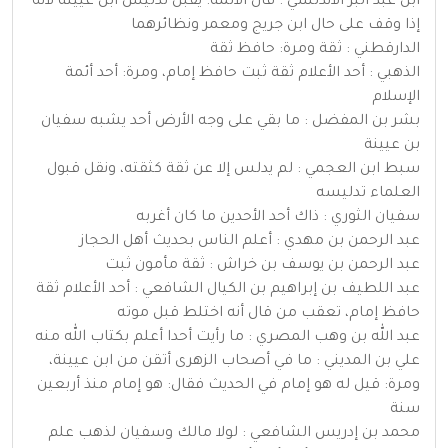
ابن عبد البر الأندلسي : قال الأئمة: يقبل تدليس ابن عيينة لأنه
إذا وقف على حال ابن جريج ومعمر ونظائرهما
الدارقطني : ثقة ومرة: حافظ ثقة
الذهبي : أحد الأعلام ثقة ثبت حافظ إمام، ومرة: أحد أئمة
الإسلام
بشر بن المفضل : ما بقي على وجه الأرض أحد يشبه سفيان
بن عيينة
سبط ابن العجمي : لم يدلس إلا عن ثقة كثقته، ونقل قبول
العلماء تدليسه
سفيان الثوري : ذاك أحد الأحدين ما كان أغربه
عبد الرحمن بن مهدي : أعلم الناس بحديث أهل الحجاز
عبد الرحمن بن يوسف بن خراش : ثقة مأمون ثبت
عبد اللطيف بن إبراهيم بن الكيال الشافعي : أحد الأعلام ثقة
حافظ إمام، تعقب من قال أنه اختلط قبل موته
عبد الله بن وهب المصري : ما رأيت أحدا أعلم بكتاب الله منه
علي بن المديني : ما في أصحاب الزهرى أتقن من ابن عيينة،
ومرة: قيل له هو إمام في الحديث فقال: هو إمام منذ أربعين
سنة
محمد بن إدريس الشافعي : لولا مالك وسفيان لذهب علم