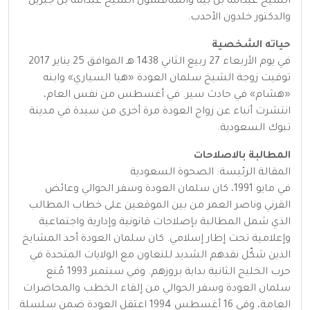
الشيخ عبدالله بن بيّة والمناقشون الشيخ عبدالله بن جبرين
والدكتور خلدون الأحدب.
حياته الشخصية
في يوم الأربعاء 27 ربيع الثاني 1438 هـ الموافق 25 يناير 2017
توفيت زوجة الشيخ سلمان العودة «هيا السياري» وابنه
«هشام» في حادث سير. في أغسطس من نفس العام،
انتشرت أنباء عن زواج العودة مرة أخرى من سيدة في مدينة
تبوك السعودية.
المطالبة بالاصلاحات
المقالة الرئيسة: الصحوة السعودية
في مايو 1991، كان سلمان العودة وسفر الحوالي وعائض
القرني وناصر العمر من بين الموقعين على خطاب المطالب
الذي شمل المطالبة بإصلاحات قانونية وإدارية واجتماعية
وإعلامية تحت إطار إسلامي. كان سلمان العودة أحد المشايخ
الذين شكّل نقدهم الشديد للتعاون مع الولايات المتحدة في
حرب الخليج الثانية بداية بروزهم. وفي سبتمبر 1993 مُنع
سلمان العودة وسفر الحوالي من إلقاء الخطب والمحاضرات
العامة، وفي 16 أغسطس 1994 اعتقل العودة ضمن سلسلة