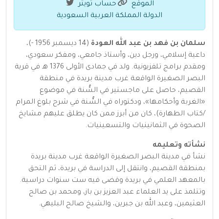
الموقع
حساب تويتر
الدولة المملكة العربية السعودية
سلمان بن فهد بن عبد الله العودة
(14 ديسمبر 1956 -)،
داعية إسلامي، ورجل دين، وأستاذ جامعي، ومفكر سعودي،
ومقدم برامج تلفزيونية. ولد في جمادى الأولى 1376 هـ في قرية
البصر الصغيرة الواقعة غرب مدينة بريدة في منطقة
القصيم، حاصل على ماجستير في السُّنة في موضوع
«الغربة وأحكامها»، ودكتوراه في السُّنة في شرح بلوغ المرام
/كتاب الطهارة)، كان من أبرز ممن كان يطلق عليهم مشايخ
الصحوة في الثمانينيات والتسعينيات.
نشأته وتعليمه
نشأ في مدينة البصر الصغيرة الواقعة غرب مدينة بريدة
بمنطقة القصيم، وانتقل إلى الدراسة في بريدة، ثم التحق
بالمعهد العلمي في بريدة وقضى فيه ست سنوات دراسية.
وتتلمذ على يد العلماء عبد العزيز بن باز، ومحمد بن صالح
العثيمين، وعبد الله بن جبرين، والشيخ صالح البليهي.