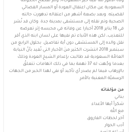
ولاة الأمور لما فيه خير الشعوب»، ولم تفصح الحكومة
السعودية عن مكان اعتقال العودة أو المسار القضائي
لقضيته. وبعد بضعة أشهر من اعتقاله تدهورت حالته
الصحية وتم نقله إلى مستشفى بمدينة جدة. وكان قد نُشر
في 18 يناير 2018 أخبارا عن وفاته في محبسه إثر تعرضه
للتعذيب، لكن هذه الأنباء تم نفيها على لسان ابنه الذي أقر
نقل والده إلى المستشفى دون أية تفاصيل. بحلول الرابع من
سبتمبر 2018 انتشرت الكثير منَ الأخبار التي تُفيد بأنّ النيابة
العامّة السعودية قد طالبت بإعدام الشيخ العودة وذلكَ
بعدما وجّهت له 37 تهمة بما في ذلك اتهامات تتعلقُ
بالإرهاب فيما لم يصدر أي تأكيد أو نفي لهذا الخبر من الجهات
الرسميّة المعنية بالأمرِ.
من مؤلفاته
بناتي
شكراً أيها الأعداء
مع الله
آخر لحظات الفاروق
أدب الحوار