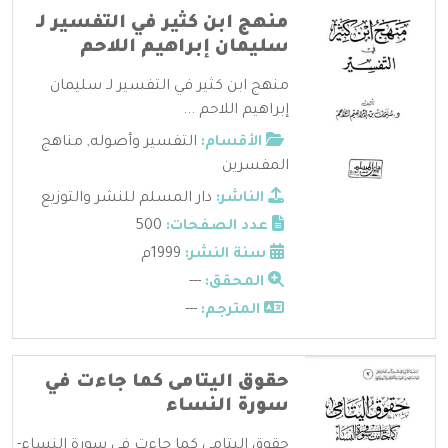
منهج ابن كثير في التفسير لـ
سليمان إبراهيم اللاحم
منهج ابن كثير في التفسير لـ سليمان
إبراهيم اللاحم ...
الأقسام:
التفسير وأصوله
,
مناهج
المفسرين
الناشر:
دار المسلم للنشر والتوزيع
عدد الصفحات:
500
سنة النشر:
1999م
المحقق:
---
المترجم:
---
حقوق اليتامى كما جاءت في
سورة النساء
حقوق اليتامى كما جاءت في سورة النساء-