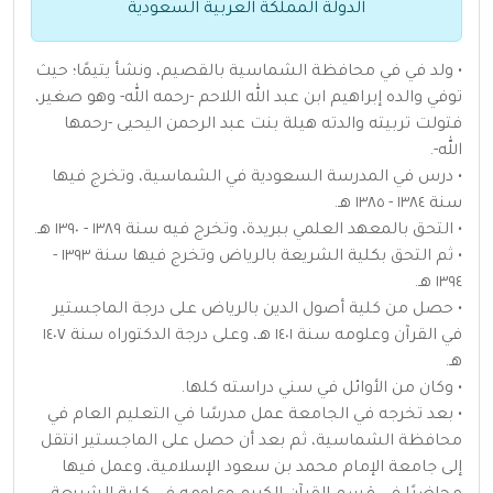
الدولة المملكة العربية السعودية
• ولد في في محافظة الشماسية بالقصيم، ونشأ يتيمًا؛ حيث
توفي والده إبراهيم ابن عبد الله اللاحم -رحمه الله- وهو صغير،
فتولت تربيته والدته هيلة بنت عبد الرحمن اليحيى -رحمها
الله-.
• درس في المدرسة السعودية في الشماسية، وتخرج فيها
سنة ١٣٨٤ - ١٣٨٥ هـ.
• التحق بالمعهد العلمي ببريدة، وتخرج فيه سنة ١٣٨٩ - ١٣٩٠ هـ.
• ثم التحق بكلية الشريعة بالرياض وتخرج فيها سنة ١٣٩٣ -
١٣٩٤ هـ.
• حصل من كلية أصول الدين بالرياض على درجة الماجستير
في القرآن وعلومه سنة ١٤٠١ هـ، وعلى درجة الدكتوراه سنة ١٤٠٧
هـ.
• وكان من الأوائل في سني دراسته كلها.
• بعد تخرجه في الجامعة عمل مدرسًا في التعليم العام في
محافظة الشماسية، ثم بعد أن حصل على الماجستير انتقل
إلى جامعة الإمام محمد بن سعود الإسلامية، وعمل فيها