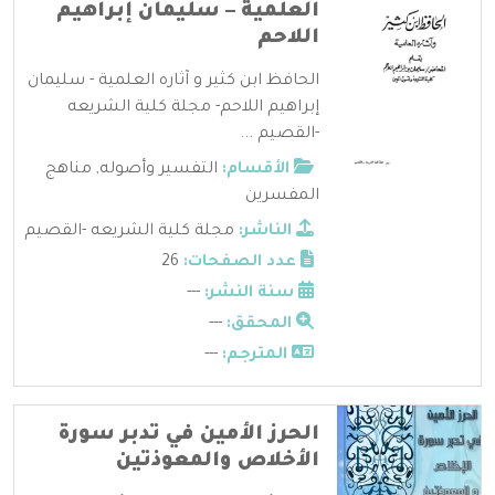
العلمية – سليمان إبراهيم
اللاحم
الحافظ ابن كثير و آثاره العلمية - سليمان
إبراهيم اللاحم- مجلة كلية الشريعه
-القصيم ...
الأقسام:
التفسير وأصوله
,
مناهج
المفسرين
الناشر:
مجلة كلية الشريعه -القصيم
عدد الصفحات:
26
سنة النشر:
---
المحقق:
---
المترجم:
---
الحرز الأمين في تدبر سورة
الأخلاص والمعوذتين