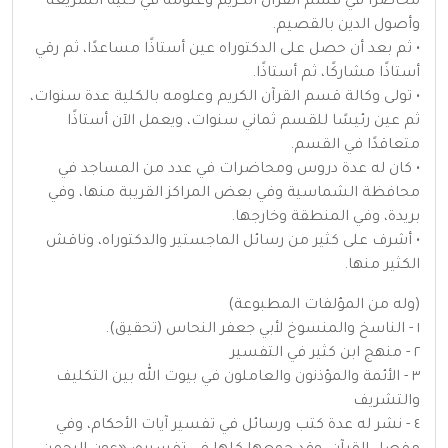
محاضرًا في قسم القرآن الكريم وعلومه في كلية الشريعة
وأصول الدين بالقصيم.
• ثم بعد أن حصل على الدكتوراه عين أستاذًا مساعدًا، ثم رقي
أستاذًا مشاركًا، ثم أستاذًا.
• تولى وكالة قسم القرآن الكريم وعلومه بالكلية عدة سنوات،
ثم عين رئيسًا للقسم ثماني سنوات، ويعمل الآن أستاذًا
متعاقدًا في القسم.
• كان له عدة دروس ومحاضرات في عدد من المساجد في
محافظة الشماسية وفي بعض المراكز القريبة منها، وفي
بريدة، وفي المنطقة وخارجها.
• أشرف على كثير من رسائل الماجستير والدكتوراه، وناقش
الكثير منها.
(وله من المؤلفات المطبوعة)
١ - الناسخ والمنسوخ لأبي جعفر النحاس (تحقيق).
٢ - منهج ابن كثير في التفسير
٣ - الأئمة والمؤذنون والعاملون في بيوت الله بين التكليف
والتشريف
٤ - نشر له عدة كتب ورسائل في تفسير آيات الأحكام، وفي