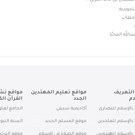
ليمان بن خالد الحربي ...
لتجويدية
الله المحيَّا
التعريف
مواقع تعليم المهتدين
مواقع نش
ام
الجدد
القرآن الك
بالإسلام للنصارى
أكاديمية سبيلي
الجامع لعلو
بالإسلام للملحدين
موقع المسلم الجديد
السنة النبو
 بالإسلام للهندوس
موقع الصلاة في الإسلام
موقع الترج