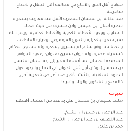
منهاج أهل الحق والاتباع في مخالفة أهل الجهل والابتداع.
شاعريته
تعد مكانة ابن سحمان الشعرية الأقل عند مقارنته بشعراء
عصره أمثال ابن عثيمين وابن مشرف من حيث صفاء
الأسلوب ووجود الأخطاء اللغوية والألفاظ العامية، ورغم ذلك
تميز شعره بالغزارة والتنوع الموضوعي، وحرارة العاطفة،
والحماسة. وهو شاعر لم يسترزق بشعره ولم يستجدِ الحكام
كشعراء عصره، وله ديوان شعري بعنوان: (عقود الجواهر
المنضدة الحسان مما أنشأه الفقير إلى ربه المنان سليمان
بن سحمان)، وكان أول ثلثي الديوان في الدفاع والردود حول
الدعوة السلفية، والثلث الأخير ضم أغراض شعرية أخرى
كالمديح والشكوى والرثاء وغيرها.
شيوخه
تتلمذ سليمان بن سحمان على يد عدد من العلماء أهمهم:
عبد الرحمن بن حسن آل الشيخ.
عبد اللطيف بن عبد الرحمن آل الشيخ.
حمد بن عتيق.