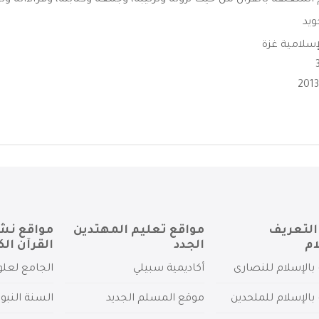
المتعلقة بالقرآن من حيث نزوله وترتيبه، وجمعه وكتابته، وقراءاته وتج
ويد
إسلامية غزة
التعريف
مواقع تعليم المهتدين
مواقع نش
ام
الجدد
القرآن الك
بالإسلام للنصارى
أكاديمية سبيلي
الجامع لعلو
بالإسلام للملحدين
موقع المسلم الجديد
السنة النبو