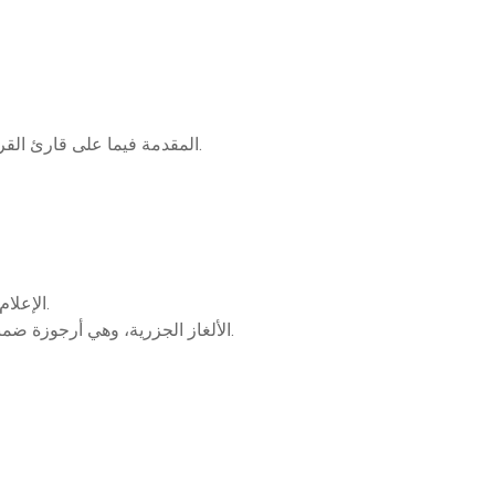
المقدمة فيما على قارئ القرآن أن يعلمه، المشهورة بالمقدمة الجزرية، مطبوع.
الإعلام في أحكام الإدغام، شرح في أرجوزة أحمد المقري.
الألغاز الجزرية، وهي أرجوزة ضمنها أربعين مسألة من المسائل المشكلة في القرآن.