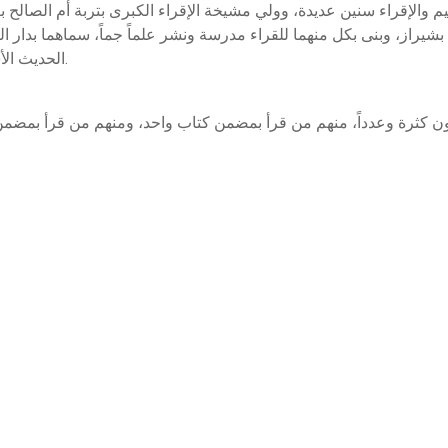
م والإقراء سنين عديدة، وولي مشيخة الإقراء الكبرى بتربة أم الصالح ب
كذا ولي القضاء بشيراز، وبنى بكل منهما للقراء مدرسة ونشر علماً جماً، سماهما ب
الحديث الأشرفية. وولي مشيخة الصلاحية ببيت المقدس وقتاً.