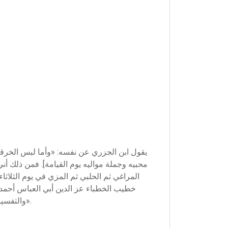
يقول ابن الجزري عن نفسه: «وأما لبس الخرق
محبيه وجملة مواليه يوم القيامة]. فمن ذلك 
المراغي ثم الحلبي ثم المزي في يوم الثلاثا
خطيب الخطباء عز الدين أبي العباس أحمد ب
والتفسير والتصوف في سنة تسعين وستمئة والشيخ عز الدين المذكور في خرقة التصوف ثلاث طرق: أحمدية وقادرية وسهروردية».