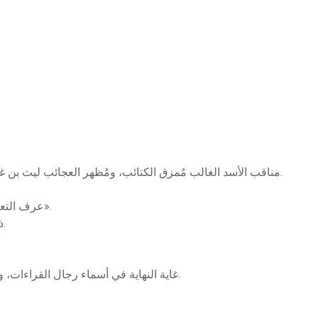
مناقب الأسد الغالب مُمزق الكتائب، ومُظهر العجائب ليث بن غالب، أمير المؤمنين أبي الحسن علي بن أبي طالب.
عرف التعريف بالمولد الشريف، وهو مختصر كتابه «التعريف».
ذات الشفا في سيرة المصطفى ومن بعد من الخلفا.
غاية النهاية في أسماء رجال القراءات، وهو مختصر من كتاب طبقات القراء الكبير للمؤلف.