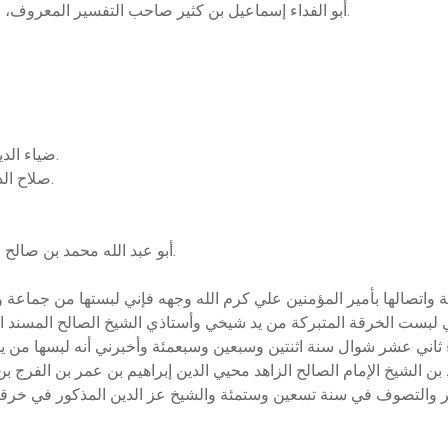
أبو الفداء إسماعيل بن كثير صاحب التفسير المعروف، وهو أول من أجاز له بالإفتاء والتدريس سنة 774 هـ.
ضياء الدين سعد الله القزويني، وأذن له بالإفتاء سنة 778 هـ.
صلاح الدين محمد بن إبراهيم بن عبد الله المقدسي الحنبلي.
أبو عبد الله محمد بن صالح الخطيب الأنصاري، الإمام ومعلم في الحرم المدني.
ة واتصالها بأمير المؤمنين علي كرم الله وجهه فإني لبستها من جما
أني لبست الخرقة المتبركة من يد شيخي وأستاذي الشيخ الصالح المسند 
ء ثاني عشر شوال سنة اثنتين وسبعين وسبعمئة وأخبرني أنه لبسها من يد 
ن الشيخ الإمام الصالح الزاهد محيي الدين إبراهيم بن عمر بن الفرج ب