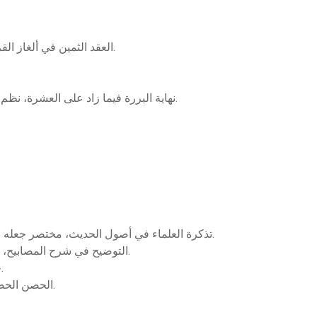
العقد الثمين في ألغاز القرآن المبين، شرح لقصيدته المسماة الألغاز الجزرية.
نهاية البررة فيما زاد على العشرة، نظم في قراءة ابن محيصن والأعمش والحسن البصري.
تذكرة العلماء في أصول الحديث، مختصر جعله بداية لمنظومته المسماة بالهداية إلى معالم الرواية.
التوضيح في شرح المصابيح، في ثلاث مجلدات، وهو شرح مصابيح السنة للبغوي.
جنو الحصن الحصين، مختصر كتابه الحصن الحصين.
الحصن الحصين من كلام سيد المرسلين، في الأذكار والدعوات.
عدة الحصن الحص