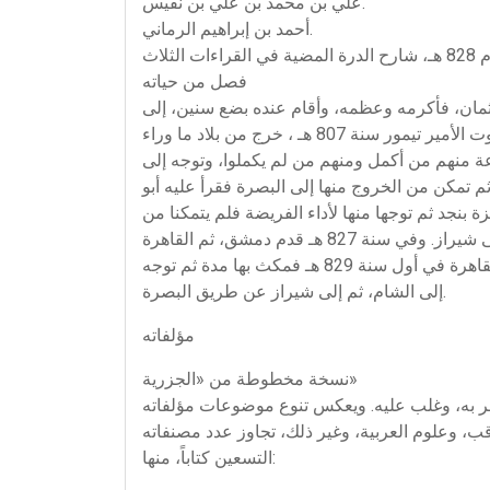
علي بن محمد بن علي بن نفيس.
أحمد بن إبراهيم الرماني.
فصل من حياته
 عثمان، فأكرمه وعظمه، وأقام عنده بضع سنين، إلى
أن وقعت الكائنة العظمى التي قتل فيها ابن عثمان، فاتصل ابن الجزري بالأمير تيمور، ودخل معه بلاد العجم ). وبعد موت الأمير تيمور سنة 807 هـ ، خرج من بلاد ما وراء
ة منهم من أكمل ومنهم من لم يكملوا، وتوجه إلى
ويلة. ثم تمكن من الخروج منها إلى البصرة فقرأ عليه أبو
 إلى قرية عنيزة بنجد ثم توجها منها لأداء الفريضة فلم يتمكنا من
الحج في هذه السنة، لاعتراض الأعراب ـ قطاع الطريق ـ لهما، ثم حجَّا في التي تليها، وجاور بمكة والمدينة، ثم رجع إلى شيراز. وفي سنة 827 هـ قدم دمشق، ثم القاهرة
وأقرأ وحدَّث، ثم رحل إلى مكة فاليمن تاجراً، وحدث بها، ووصله ملكُها، فعاد ببضائع كثيرةٍ، وحجَّ سنة 828 هـ، ثم دخل القاهرة في أول سنة 829 هـ فمكث بها مدة ثم توجه
إلى الشام، ثم إلى شيراز عن طريق البصرة.
مؤلفاته
نسخة مخطوطة من «الجزرية»
تهر به، وغلب عليه. ويعكس تنوع موضوعات مؤلفاته
قب، وعلوم العربية، وغير ذلك، تجاوز عدد مصنفاته
التسعين كتاباً، منها: