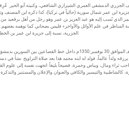
لجزري الدمشقي العمري الشيرازي الشافعي، وكنيته أبو الخير. عُرِف
جزيرة ابن عمر شمال سورية (حالياً في تركيا)، كذا ذكره ابن المصنف 
عمر الذي نُسب إليه هو عبد العزيز بن عمر وهو رجل من أهل برقعيد من 
ة المناظر في علم الأوائل والأواخر» فليس بصحابي كما توهمه بعضهم. 
الجزرية، نسبة إلى جزيرة ابن عمر بن الخطاب الثعلبي حوالي عام 961م، وكانت ميناء أرمينية.
ولد يوم الجمعة ليلة السبت 25 رمضان سنة 751 هـ الموافق 30 نوفمبر 1350م 
قه ولداً عالماً، فولد له ابنه محمد هذا بعد صلاة التراويح. نشأ في دم
حب ثراء ومال، وبياض وحمرة، فصيحاً بليغاً. اتجهت نفسه إلى علوم ال