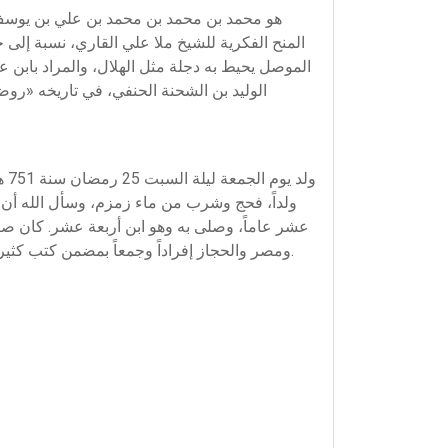
هو محمد بن محمد بن محمد بن علي بن يوسف ا
المنح الفكرية للشيخ ملا علي القاري، نسبة إلى 
الموصل يحيط به دجلة مثل الهلال، والمراد بابن 
الوليد بن الشحنة الحنفي، في تاريخه «روض
ولداً، فحج وشرب من ماء زمزم، وسأل الله أن يرز
عشر عاماً، وصلى به وهو ابن أربعة عشر. كان صا
ومصر والحجاز إفراداً وجمعاً بمضمن كتب كثيرة، كالشاطبية والتيسير والكافي والعنوان والإعلان والمستنير والتذكرة والتجريد وغيرها من أمهات الكتب وأصول المراجع.