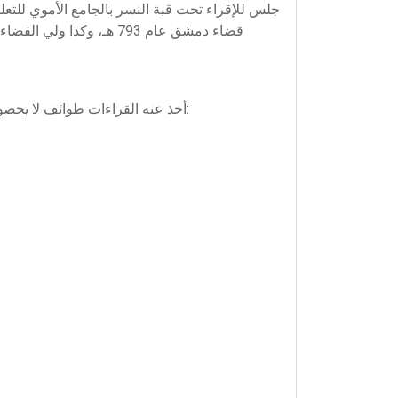
جلس للإقراء تحت قبة النسر بالجامع الأموي للتعلي
قضاء دمشق عام 793 هـ، و
أخذ عنه القراءات طوائف لا يحصون كثرة وعدداً، منهم من قرأ بمضمن كتاب واحد، ومنهم من قرأ بمضمن أكثر من كتاب، فممن كمل عليه القراءات العشر: