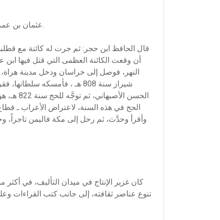
عثمان بن عمر بن أبي بكر بن علي الناشري الزبيدي العدناني من علماء زبيد اليمن عام 828 هـ، شارح الدرة المضية في القراءات الثلاث.
قال الحافظ ابن حجر: ثم جرت له كائنة مع قطلبك 
النهر، فوصل إلى خراسان ودخل مدينة هراة، 
شيراز سنة 808 هـ ، فأمسكه سلط
الحسن ال
كان غزير الإنتاج في ميدان التأليف، في أكثر 
تنوع عناصر ثقافته، إلى جانب كتب القراءات وعلو