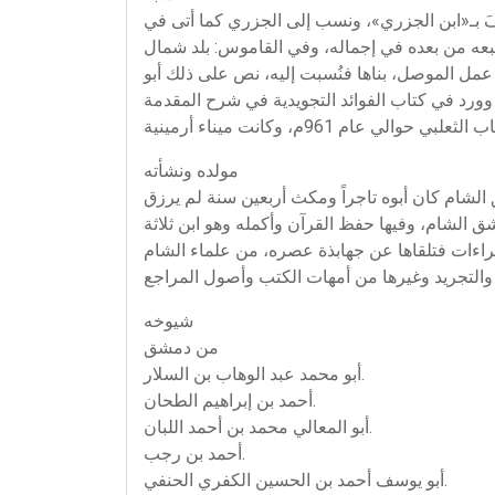
َ بـ«ابن الجزري»، ونسب إلى الجزري كما أتى في
وتبعه من بعده في إجماله، وفي القاموس: بلد شمال
عمل الموصل، بناها فنُسبت إليه، نص على ذلك أبو
وورد في كتاب الفوائد التجويدية في شرح المقدمة
مولده ونشأته
داخل خط القصاعين بين السورين بدمشق الشام كان أبوه تاجراً ومكث أربعين سنة لم يرزق
شق الشام، وفيها حفظ القرآن وأكمله وهو ابن ثلاثة
قراءات فتلقاها عن جهابذة عصره، من علماء الشام
شيوخه
من دمشق
أبو محمد عبد الوهاب بن السلار.
أحمد بن إبراهيم الطحان.
أبو المعالي محمد بن أحمد اللبان.
أحمد بن رجب.
أبو يوسف أحمد بن الحسين الكفري الحنفي.