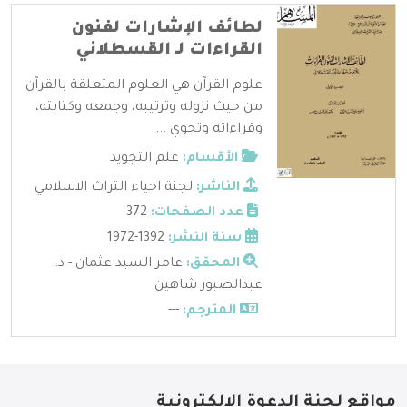
لطائف الإشارات لفنون
القراءات لـ القسطلاني
علوم القرآن هي العلوم المتعلقة بالقرآن
من حيث نزوله وترتيبه، وجمعه وكتابته،
وقراءاته وتجوي ...
الأقسام:
علم التجويد
الناشر:
لجنة احياء التراث الاسلامي
عدد الصفحات:
372
سنة النشر:
1392-1972
المحقق:
عامر السيد عثمان - د.
عبدالصبور شاهين
المترجم:
---
مواقع لجنة الدعوة الإلكترونية