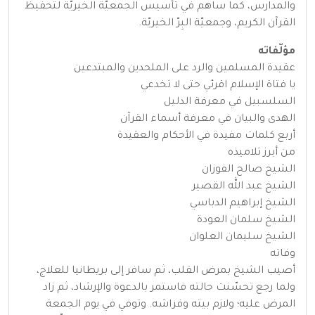
والمدارس، كما ساهم في تأسيس الجمعيّة الخيريّة لتحفيظ
القرآن الكريم، وجمعيّة البِرّ الخيريّة.
مؤلّفاته
عقيدة المسلمين والرد على الملحدين والمبتدعين
يا فتاة الإسلام اقرئي حتى لا تخدعي
السلسبيل في معرفة الدليل
الهدى والبيان في معرفة أسماء القرآن
أربع كلمات مفيدة في الأحكام والعقيدة
من أبرز تلاميذه
الشيخ صالح الفوزان
الشيخ عبد الله القصير
الشيخ إبراهيم الدباسي
الشيخ سلمان العودة
الشيخ سليمان العلوان
وفاته
أصيب الشيخ بمرض القلب، ثم سافر إلى بريطانيا للعلاج،
ولما رجع تحسّنت حالته فاستمر بالدعوة والإرشاد، ثم زاد
المرض عليه؛ ولازم بيته وفراشه. وتوفي في يوم الجمعة