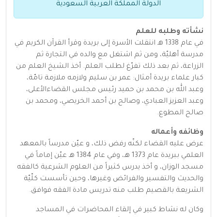
الدولة المملكة العربية السعودية
نشأته وطلبه للعلم
في عام 1338 هـ انتقلت الأسرة إلى بريدة وقرأ القرآن الكريم في
مدرسة أهليّة، ومن ثم اشتغل مع والده في التجارة ثم
الزراعة، ثم بعد ذلك تفرّغ لطلب العلم. أخذ الشيخ العلم من
كبار علماء بريدة أمثال: عمر بن سليم ولازمه ملازمة تامّة،
وعبد الله بن محمد بن حميد رئيس مجلس القضاءالأعلى،
وعبد العزيز العبادي، وصالح بن أحمد الخريصي، ومحمد بن
صالح المطوع.
وظائفه وأعماله
عرض عليه القضاء لكنّه رفض ذلك، و عيّن مدرساً بالمعهد
العلمي ببريدة عام 1373 هـ، وفي عام 1384 هـ عيّن إماماً في
مسجد الوزان، و أخذ يدرس كثيراً من العلوم الشرعية كالفقه
والحديث والتفسير والفرائض وغيرها، وحين تأسست كلّيّة
الشريعة بالقصيم طلب منه تدريس مادة الفقه فوافق.
وكان له نشاط كبير في إلقاء المحاضرات في المساجد