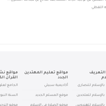
اللفظى فى توجيه الآيات المتشابهه-صالح بن عبدالله الشثرى ...
ه اللفظي
التعريف
مواقع تعليم المهتدين
مواقع نش
ام
الجدد
القرآن الك
بالإسلام للنصارى
أكاديمية سبيلي
الجامع لعلو
بالإسلام للملحدين
موقع المسلم الجديد
السنة النبو
 بالإسلام للهندوس
موقع الصلاة في الإسلام
موقع الترج