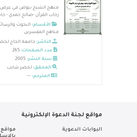
منهج الشيخ بيوض في عرض ال
رحاب القرآن -صالح حمدي - جا
الأقسام:
البحوث والرسائ
مناهج المفسرين
الناشر:
جامعة الحاج لخض
عدد الصفحات:
265
سنة النشر:
2005
المحقق:
لخضر شايب
المترجم:
---
مواقع لجنة الدعوة الإلكترونية
البوابات الدعوية
مواقع 
بالإسل