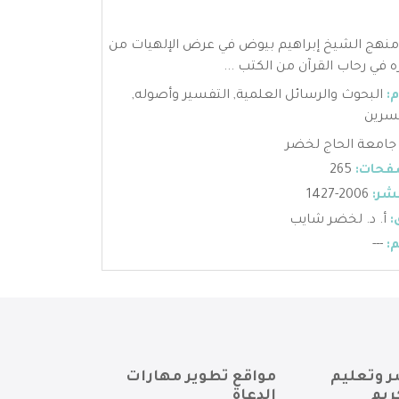
 منهج الشيخ إبراهيم بيوض في عرض الإلهيات من
 في رحاب القرآن من الكتب ...
:
البحوث والرسائل العلمية
,
التفسير وأصوله
,
سرين
جامعة الحاج لخضر
فحات:
265
شر:
2006-1427
:
أ. د. لخضر شايب
:
---
ر وتعليم
مواقع تطوير مهارات
ريم
الدعاة