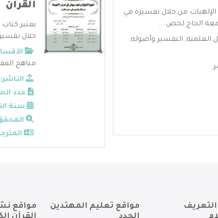
القرآن
إلهيات من خلال تفسيرة في
معة الحاج لخض ...
يعتبر كتاب
خلال تفسيره
ل العلمية
,
التفسير وأصوله
,
الأقسام
مناهج المف
ر
الناشر:
عدد الص
سنة الن
المحقق
المترجم
التعريف
مواقع تعليم المهتدين
مواقع نش
ام
الجدد
القرآن الك