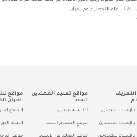
قيق حكم التجويد ويليه تحذير الأتقياء من بدعة تقليد القراء أعداد/ابو ..
ن القرآن
,
علم التجويد
,
علوم القرآن
التعريف
مواقع تعليم المهتدين
مواقع نش
ام
الجدد
القرآن الك
بالإسلام للنصارى
أكاديمية سبيلي
الجامع لعلو
بالإسلام للملحدين
موقع المسلم الجديد
السنة النبو
 بالإسلام للهندوس
موقع الصلاة في الإسلام
موقع الترج