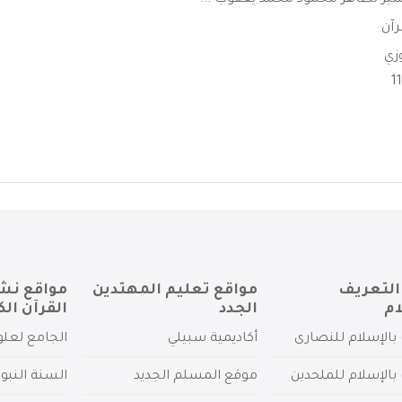
ير لطاهر محمود محمد يعقوب ...
رآن
وزي
التعريف
مواقع تعليم المهتدين
مواقع نش
ام
الجدد
القرآن الك
بالإسلام للنصارى
أكاديمية سبيلي
الجامع لعلو
بالإسلام للملحدين
موقع المسلم الجديد
السنة النبو