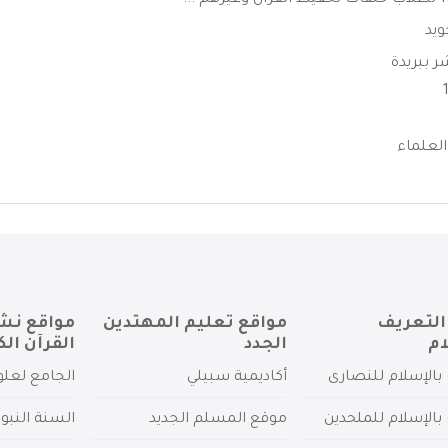
ويد
 ببريدة
لعلماء
التعريف
مواقع تعليم المهتدين
مواقع نش
ام
الجدد
القرآن الك
بالإسلام للنصارى
أكاديمية سبيلي
الجامع لعلو
بالإسلام للملحدين
موقع المسلم الجديد
السنة النبو