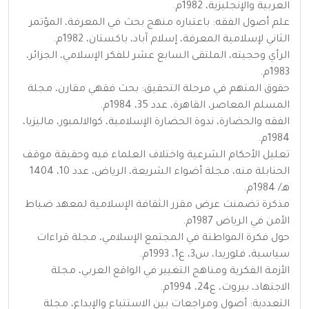
العربية والإنجليزية، 1982م.
علم أصول الفقه: باعتباره منهج بحث في المعرفة، المؤتمر
الثاني لإسلامية المعرفة، إسلام آباد، باكستان، 1982م.
الرأي وحجيته، الملتقى السابع عشر للفكر الإسلامي، الجزائر،
1983م.
حقوق المتهم في مرحلة التحقيق: بحث فقهي مقارن، مجلة
المسلم المعاصر، القاهرة، عدد 35، 1984م.
الفقه والحضارة، ندوة الحضارة الإسلامية، كوالالمبور، ماليزيا،
1984م.
تعليل الأحكام الشرعية واختلاف العلماء فيه وحقيقة موقف
الحنابلة منه، مجلة أضواء الشريعة، الرياض، عدد 10، 1404
هـ/ 1984م.
مذكرة تضمنت عرض مقرر الثقافة الإسلامية لمعهد ضباط
الأمن في الرياض 1987م.
حول فكرة المواطنة في المجتمع الإسلامي، مجلة قراءات
سياسية، فلوريدا، س3، ع1، 1993م.
الأزمة الفكرية ومناهج التغيير في الواقع العربي، مجلة
الاجتهاد، بيروت، ع24، 1994م.
التعددية: أصول ومراجعات بين الاستتباع والإبداع، مجلة