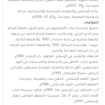
السنة النبوية الشريفة ونقد المتون، مجلة إسلامية المعرفة،
فيرجينيا، ع39، 2005م.
تراثنا الإسلامي والمعارف الإنسانية والاجتماعية، مجلة
إسلامية المعرفة، فيرجينيا، ع42، 43، 2006م.
المؤلفات
تحقيق ودراسة كتاب (المحصول في علم أصول الفقه) الإمام
فخر الدين الرازي، وقد قامت جامعة الإمام محمد بن سعود
بطبعه ونشره في ستة مجلدات 1980. والطبعة الثانية،
بيروت: مؤسسة الرسالة، 1992. والطبعة الثالثة قيد الاعداد
في دار السلام للطباعة والنشر.
الاجتهاد والتقليد في الإسلام، القاهرة: دار الأنصار، 1980م.
تحقيق كتاب «النهي عن الاستعانة والاستنصار في أمور
المسلمين بأهل الذمة والكفار» للعلامة مصطفى الوارداني،
الرياض، شركة العبيكان، 1983م.
أصول الفقه الإسلامي: منهج بحث ومعرفة، فيرجينيا:
المعهد العالمي للفكر الإسلامي، 1988م.
أدب الاختلاف في الإسلام، ط1، 1985م، قطر: سلسلة كتاب
الأمة، الكتاب رقم :9. ط2، فيرجينيا: المعهد العالمي للفكر
الإسلامي، 1991م.