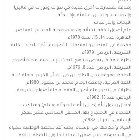
2015م.
إضافة لمشاركات أخرى عديدة في ندوات ودورات في ماليزيا
وإندونيسيا واليابان، عالميَّة وإقليميَّة.
الأبحاث والدراسات
علم أصول الفقه: نشأته وتدوينه، مجلة المسلم المعاصر،
القاهرة، عدد 14، 15، سنة 1978م.
مقدمة في المنطق والمقدمات الأصولية، ألّفت لطلاب كلية
الشريعة، الرياض، 1979م.
نظرة عامة في بعض مناهج البحث الإسلامية، مجلة أضواء
الشريعة، الرياض، عدد 8، 1979م.
الجاحظ وموقفه من الطاعنين في القرآن الكريم، مجلة كلية
اللغة العربية، جامعة الإمام محمد بن سعود، 1980م.
نظرات في تطور علم أصول الفقه، مجلة أضواء الشريعة،
الرياض: عدد 13، 1982م.
أفعال رسول الله (صلى الله عليه وآله وسلم) ومذاهب
العلماء في الاحتجاج بها، الملتقى السادس عشر للفكر
الإسلامي، الجزائر، 1982م.
المياه وأحكامها في الإسلام، بحث أعد للخطة الوطنية للمياه
في السعودية، نشر ضمن المجلد القانوني للخطة باللغة