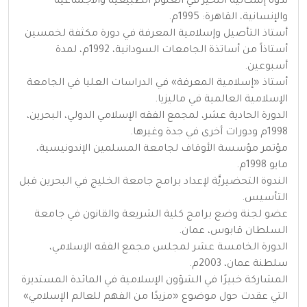
ندوة إشكالية التحيز في العلوم الطبيعية والاجتماعية
والإنسانية، القاهرة: 1995م.
أستاذ التأصيل وإسلامية المعرفة في دورة مكثفة لخمسين
أستاذاً من أساتذة الجامعات السودانية، 1992م، لمدة
أسبوعين.
أستاذ «إسلامية المعرفة» في الدراسات العليا في الجامعة
الإسلامية العالمية في ماليزيا.
الدورة الحادية عشر، لمجمع الفقه الإسلامي الدولي، البحرين،
1998م ودورات أخرى في جدة وغيرها.
مؤتمر مؤسسة الأوقاف لجامعة المسلمين الإندونيسية،
مايو 1998م.
الندوة التحضيريَّة لإعداد برامج جامعة الخليج في البحرين قبل
التأسيس.
عضو لجنة وضع برامج كلية الشريعة والقانون في جامعة
السلطان قابوس، عمان.
الدورة الخامسة عشر لمجلس مجمع الفقه الإسلامي،
سلطنة عمان، 2003م.
المشاركة خبيرًا في الشؤون الإسلامية في المائدة المستديرة
التي عقدت حول موضوع «مزيدًا من الفهم للعالم الإسلامي»