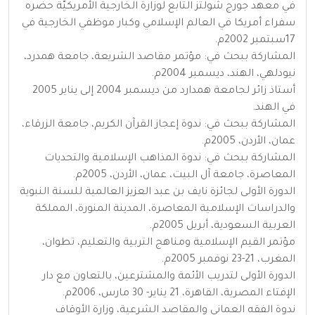
في معهد جورج شولتز التابع لوزارة الخارجية الأمريكيّة حضره
سفراء أمريكا في العالم الإسلامي وكبار موظفي الخارجية في
17سبتمبر 2002م.
المشاركة ببحث في: مؤتمر مقاصد الشريعة، جامعة همدرد،
نيودلهي، الهند، ديسمبر 2004م.
أستاذ زائر لجامعة همدارد من ديسمبر 2004 إلى يناير 2005
في الهند.
المشاركة ببحث في: ندوة إعجاز القرآن الكريم، جامعة الزرقاء،
عمان، الأردن، 2005م.
المشاركة ببحث في: ندوة المذاهب الإسلامية والتحديات
المعاصرة، جامعة آل البيت، عمان، الأردن، 2005م.
الدورة الأولى لجائزة نايف بن عبد العزيز العالمية للسنة النبوية
والدراسات الإسلامية المعاصرة، المدينة المنورة، المملكة
العربية السعودية، أبريل 2005م.
مؤتمر القيم الإسلامية ومناهج التربية والتعليم، تطوان،
المغرب، 21-23 نوفمبر 2005م.
الدورة الأولى لتدريب الأئمة والمشترعين، بالتعاون مع دار
الإفتاء المصرية، القاهرة، 21 يناير- 30 مارس، 2006م.
ندوة الفقه العماني والمقاصد الشرعية، وزارة الأوقاف