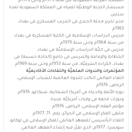
المملكة العربية السعودية من سنة 1975م وحتى 1976م.
مستشار اللجنة الوطنيَّة للمياه في المملكة السعودية لمدة
سنتين.
مدير تحرير مجلة الجندي في التدريب العسكري في بغداد
1963م.
مدرس الدراسات الإسلامية في الكلية العسكرية في بغداد
من سنة 1964م وحتى سنة 1979م.
مدرس في كليَّة الدراسات الإسلاميَّة في بغداد.
الخطابة والإمامة والتدريس في جامع (الحاجة حسيبة) في
بغداد، الكرادة الشرقيَّة، من سنة 1953م وحتى سنة 1969م.
المؤتمرات والندوات العلميَّة واللقاءات الأكاديميَّة
اللقاء العالمي الثالث للندوة العالمية للشباب الإسلامي،
الرياض، 1976م.
دورة الأئمة والدعاة في أمريكا الشمالية، شيكاغو، 1976م،
ودورات لاحقة في ولايات أمريكيَّة عديدة.
مؤتمر الفقه الإسلامي، الرياض، 1976م.
ملتقى الفكر الإسلامي في الجزائر، رقم: 11، 1977م.
اللقاء التأسيسي للمعهد العالمي للفكر الإسلامي في لوكانو،
سويسرا، 1977م، الذي تقرّر فيه إنشاء المعهد العالمي.