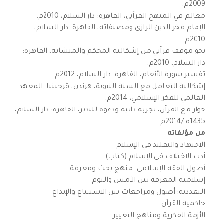
2009م.
معالم في المنهج القرآني، القاهرة: دار السلام، 2010م.
الإمام فخر الدين الرازي ومصنفاته، القاهرة: دار السلام،
2010م.
نحو موقف قرآني من إشكالية المحكم والمتشابه، القاهرة:
دار السلام، 2010م.
تفسير سورة الأنعام، القاهرة: دار السلام، 2012م.
إشكالية التعامل مع السنة النبوية، هرندن، ڤرجينيا: المعهد
العالمي للفكر الإسلامي، 2014م.
حوار مع القرآن، تجربة ذاتية ودعوة للتدبر، القاهرة: دار السلام،
1435ه /2014م.
من مؤلفاته
الاجتهاد والتقليد في الإسلام
أدب الاختلاف في الإسلام (كتاب)
أصول الفقه الإسلامي: منهج بحث ومعرفة
إسلامية المعرفة بين الأمس واليوم
التعددية: أصول ومراجعات بين الاستتباع والإبداع
حاكمية القرآن
الأزمة الفكرية ومناهج التغيير