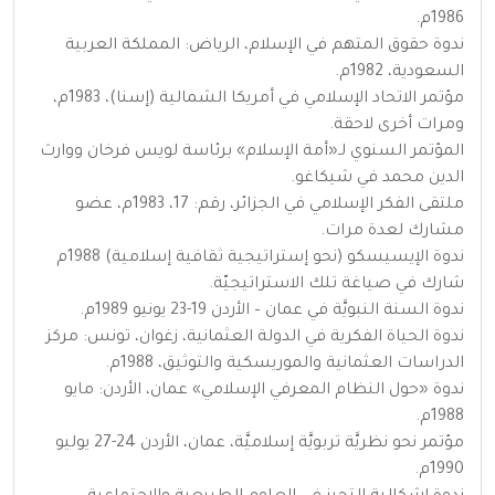
1986م.
ندوة حقوق المتهم في الإسلام، الرياض: المملكة العربية
السعودية، 1982م.
مؤتمر الاتحاد الإسلامي في أمريكا الشمالية (إسنا)، 1983م،
ومرات أخرى لاحقة.
المؤتمر السنوي لـ«أمة الإسلام» برئاسة لويس فرخان ووارث
الدين محمد في شيكاغو.
ملتقى الفكر الإسلامي في الجزائر، رقم: 17، 1983م، عضو
مشارك لعدة مرات.
ندوة الإيسيسكو (نحو إستراتيجية ثقافية إسلامية) 1988م
شارك في صياغة تلك الاستراتيجيّة.
ندوة السنة النبويَّة في عمان – الأردن 19-23 يونيو 1989م.
ندوة الحياة الفكرية في الدولة العثمانية، زغوان، تونس: مركز
الدراسات العثمانية والموريسكية والتوثيق، 1988م.
ندوة «حول النظام المعرفي الإسلامي» عمان، الأردن: مايو
1988م.
مؤتمر نحو نظريَّة تربويَّة إسلاميَّة، عمان، الأردن 24-27 يوليو
1990م.