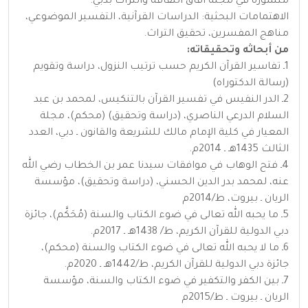
منشورة في مجلة آفاق الثقافة والتراث بدبي.
الاهتمامات البحثية: الدراسات القرآنية، التفسير الموضوعي،
مناهج المفسرين، تحقيق التراث.
من أبحاثه وتحقيقاته:
1ـ تفاسير القرآن الكريم حسب ترتيب النزول، دراسة وتقويم
(رسالة الدكتوراه)
2ـ الدر النفيس في تفسير القرآن بالتنكيس، لمحمد بن عبد
السلام الدرعي الناصري، (دراسة وتحقيق) (محكم)، مجلة
المعيار في كلية الإمام مالك للشريعة والقانون ـ دبي، العدد
الثالث 1435هـ ـ 2014م.
4ـ فتح الوهاب في موافقات سيدنا عمر بن الخطاب رضي الله
عنه، لمحمد بدر الدين الحسني، (دراسة وتحقيق)، مؤسسة
الريان ـ بيروت، ط/2014م
5ـ ما يحبه الله تعالى في ضوء الكتاب والسنة (مُحَكَّم)، جائزة
دبي الدولية للقرآن الكريم، ط/ 1438هـ ـ 2017م.
6ـ ما لا يحبه الله تعالى في ضوء الكتاب والسنة (محكم)،
جائزة دبي الدولية للقرآن الكريم، ط/1442هـ ـ 2020م.
7ـ بين الكفر والتكفير في ضوء الكتاب والسنة، مؤسسة
الريان ـ بيروت ـ ط/2015م