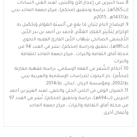
8ـ سنا النيرين في إعجاز الآي والآيتين، لعبد الغني السادات
(ت1265هـ)، دراسة وتحقيق (محكم)، مركز جمعة الماجد بدبي
ط/1437هـ ـ 2015م.
9ـ الإيضاح التام لِبَيَانِ مَا يقع في أَلسِنَةِ العَوَام وَيَحْصُل به
الإِحْرَام لِتَكْبِيْرِ المَلِكِ العَلاَّم، لأحمد بن أحمد بن بدر الدِّين
الدِّمَشقي الصالحي شِهَاب الدِّين القارئ الفقيه النحوي
(ت981هـ)، تحقيق ودراسة (محكم)، نشر في العدد 94 من
مجلة آفاق الثقافة والتراث ـ مركز جمعة الماجد للثقافة
والتراث.
10ـ أحكام الشَّعر في الفقه الإسلامي، دراسة فقهية مقارنة
(محكَّم)، دار البحوث للدراسات الإسلامية والعربية بدبي
ط/2002، ومؤسسة الريان ـ لبنان، ط/2014.
11ـ الميزان الوفي في اللحن الجلي والخفي، لعبد العزيز بن أحمد
الديريني (ت694هـ)، دراسة وتحقيق (محكم)، نُشِر في العدد 97
من مجلة آفاق الثقافة والتراث ـ مركز جمعة الماجد.
وأعمال أخرى .